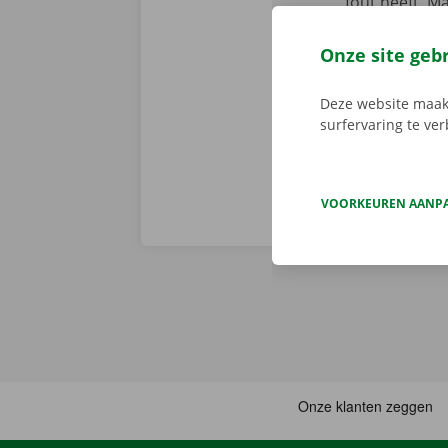
fout heeft. M
We brengen de
persoonlijke
Onze site geb
Deze website maakt
surfervaring te ve
VOORKEUREN AANP