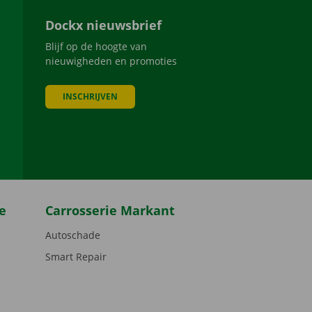
Dockx nieuwsbrief
Blijf op de hoogte van
nieuwigheden en promoties
INSCHRIJVEN
be
e
Carrosserie Markant
Autoschade
Smart Repair