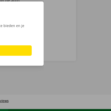
an de auto.
ntie en een
e bieden en je