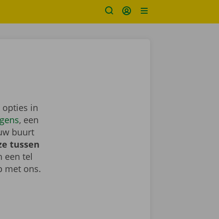
 opties in
gens
, een
uw buurt
ze tussen
h een tel
 met ons.