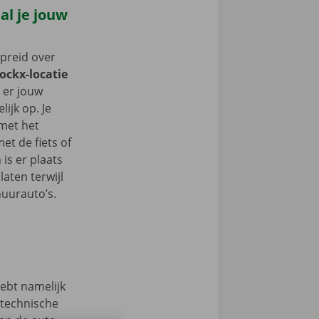
al je jouw
spreid over
Dockx-locatie
t er jouw
ijk op. Je
 met het
t de fiets of
 is er plaats
aten terwijl
huurauto’s.
hebt namelijk
 technische