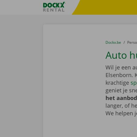
Ga naar inhoud
Taalselectie overslaan
Fratello DEMO
U bevindt zich hi
van
Dockx.be
naar
Pers
Auto h
Wil je een 
Elsenborn. 
krachtige
sp
geniet je sn
het aanbod
langer, of 
We helpen j