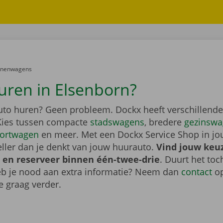
er:
onenwagens
uren in Elsenborn?
auto huren? Geen probleem. Dockx heeft verschillende
Kies tussen compacte
stadswagens
, bredere
gezinswa
ortwagen
en meer. Met een Dockx Service Shop in jo
eller dan je denkt van jouw huurauto.
Vind jouw keu
 en reserveer binnen één-twee-drie
. Duurt het toc
heb je nood aan extra informatie? Neem dan
contact
op
e graag verder.