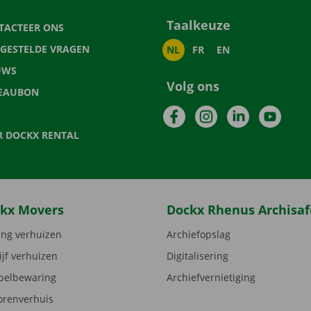
Taalkeuze
TACTEER ONS
LGESTELDE VRAGEN
NL
FR
EN
UWS
Volg ons
EAUBON
Facebook
Instagram
LinkedIn
YouTu
R DOCKX RENTAL
kx Movers
Dockx Rhenus Archisaf
ng verhuizen
Archiefopslag
ijf verhuizen
Digitalisering
elbewaring
Archiefvernietiging
orenverhuis