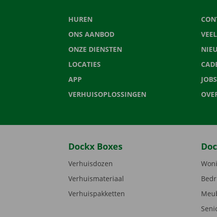
HUREN
CON
ONS AANBOD
VEE
ONZE DIENSTEN
NIE
LOCATIES
CAD
APP
JOBS
VERHUISOPLOSSINGEN
OVE
Dockx Boxes
Doc
Verhuisdozen
Woni
Verhuismateriaal
Bedr
Verhuispakketten
Meub
Seni