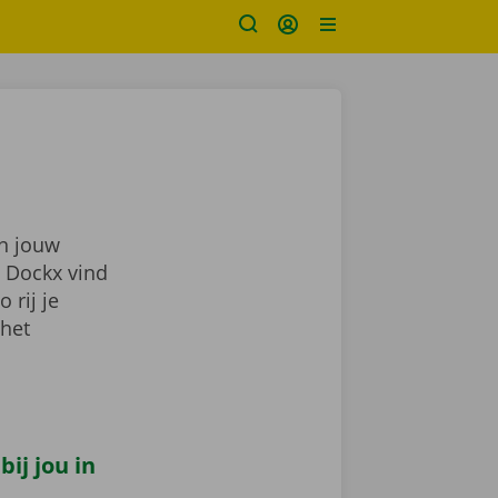
in jouw
j Dockx vind
zo rij je
 het
ij jou in