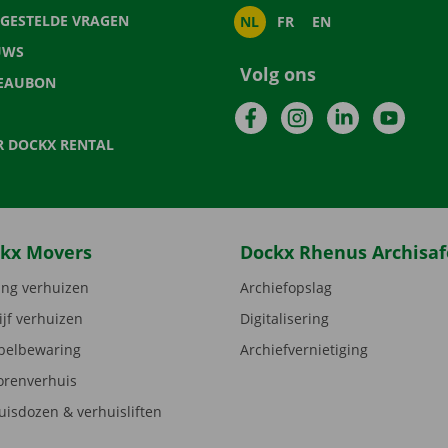
LGESTELDE VRAGEN
NL
FR
EN
UWS
Volg ons
EAUBON
Facebook
Instagram
LinkedIn
YouTu
R DOCKX RENTAL
kx Movers
Dockx Rhenus Archisaf
ng verhuizen
Archiefopslag
ijf verhuizen
Digitalisering
elbewaring
Archiefvernietiging
orenverhuis
uisdozen & verhuisliften