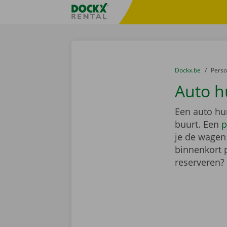
Ga naar inhoud
Taalselectie overslaan
Fratello DEMO
U bevindt zich hi
van
Dockx.be
naar
Pers
Auto h
Een auto hur
buurt. Een
p
je de wagen 
binnenkort 
reserveren?