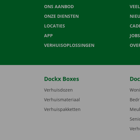
ONS AANBOD
VEE
ONZE DIENSTEN
NIE
LOCATIES
CAD
APP
JOBS
VERHUISOPLOSSINGEN
OVE
Dockx Boxes
Doc
Verhuisdozen
Woni
Verhuismateriaal
Bedr
Verhuispakketten
Meub
Seni
Verh