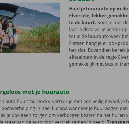
Haal je huurauto op in de
Elversele, lekker gemakkel
in de buurt.
Kom je met de
laat je deze veilig achter op
tot je de huurauto weer bi
Fietsen hang je er ook pro
het slot. Bovendien bereik j
afhaalpunt in de regio Elve
gemakkelijk met bus of tra
orgeloos met je huurauto
n auto huurt bij Dockx, vertrek je met een veilig gevoel. Je 
n pechverhelping in heel Europa wanneer je huurwagen een
aak je ook geen zorgen om verborgen kosten na het huren v
 staat van de auto voor vertrek samen in beeld.
Transpara