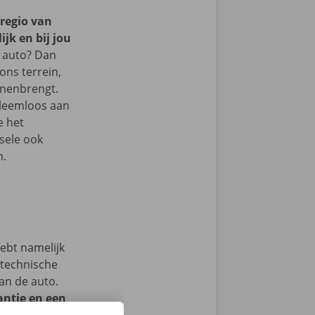
 regio van
ijk en bij jou
 auto? Dan
 ons terrein,
nnenbrengt.
bleemloos aan
e het
rsele ook
m.
hebt namelijk
 technische
an de auto.
ntie en een