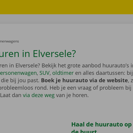
er:
onenwagens
uren in Elversele?
en in Elversele? Bekijk het grote aanbod huurauto’s 
ersonenwagen
,
SUV
,
oldtimer
en alles daartussen: bi
die bij jou past.
Boek je huurauto via de website
, 
probleemloos rond. Heb je een vraag of probleem bij
 Laat dan
via deze weg
van je horen.
Haal de huurauto op b
de buurt