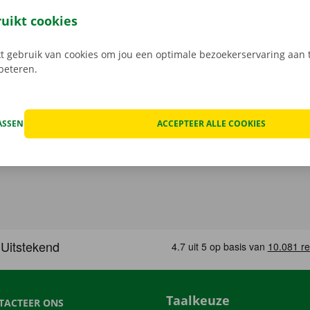
 service: daar gaan we voor.
ruikt cookies
 gebruik van cookies om jou een optimale bezoekerservaring aan t
rbeteren.
ASSEN
ACCEPTEER ALLE COOKIES
Taalkeuze
TACTEER ONS