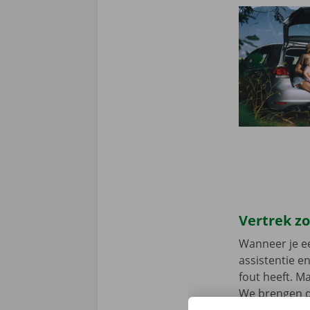
Vertrek z
Wanneer je ee
assistentie e
fout heeft. M
We brengen de