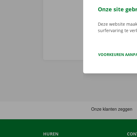
persoonlijke
Onze site geb
Deze website maakt
surfervaring te ve
VOORKEUREN AANP
HUREN
CON