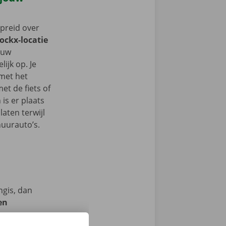
spreid over
Dockx-locatie
jouw
ijk op. Je
 met het
t de fiets of
 is er plaats
aten terwijl
huurauto’s.
ngis, dan
en
we op