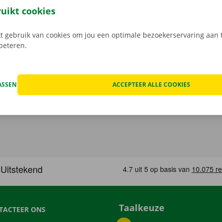
n de schade aan de auto. Je geniet bij technische proble
ruikt cookies
ping binnen heel Europa. Zo geraak je altijd veilig thuis.
 gebruik van cookies om jou een optimale bezoekerservaring aan t
rbeteren.
ASSEN
ACCEPTEER ALLE COOKIES
Taalkeuze
TACTEER ONS