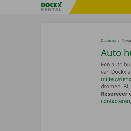
Ga naar inhoud
Taalselectie overslaan
Fratello DEMO
U bevindt zich hi
van
Dockx.be
naar
Pers
Auto h
Een auto hu
van Dockx a
milieuvriend
dromen. Bij
Reserveer 
contacteren