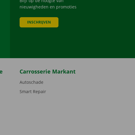
Blijf op de hoogte van
nieuwigheden en promoties
INSCHRIJVEN
be
e
Carrosserie Markant
Autoschade
Smart Repair