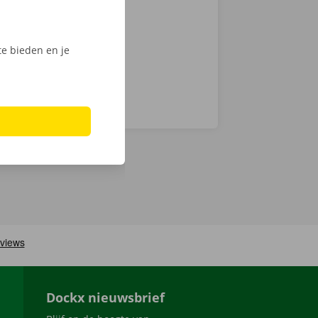
men ook 24/7
e bieden en je
Dockx nieuwsbrief