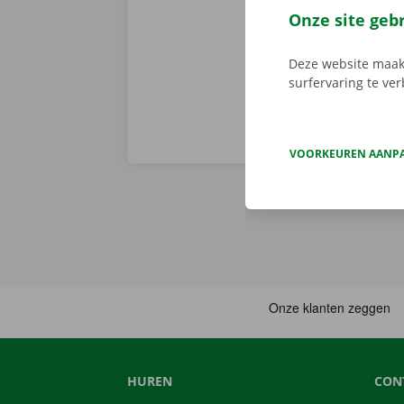
voorhand same
Onze site geb
van pechverhel
Deze website maakt
surfervaring te ve
VOORKEUREN AANP
HUREN
CON