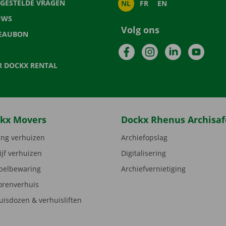
LGESTELDE VRAGEN
NL
FR
EN
UWS
Volg ons
EAUBON
Facebook
Instagram
LinkedIn
YouTu
R DOCKX RENTAL
kx Movers
Dockx Rhenus Archisaf
ng verhuizen
Archiefopslag
ijf verhuizen
Digitalisering
elbewaring
Archiefvernietiging
orenverhuis
uisdozen & verhuisliften