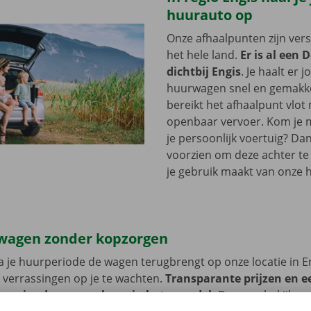
huurauto op
Onze afhaalpunten zijn ver
het hele land.
Er is al een 
dichtbij Engis
. Je haalt er 
huurwagen snel en gemakkel
bereikt het afhaalpunt vlot
openbaar vervoer. Kom je me
je persoonlijk voertuig? Dan
voorzien om deze achter te l
je gebruik maakt van onze 
wagen zonder kopzorgen
 je huurperiode de wagen terugbrengt op onze locatie in E
 verrassingen op je te wachten.
Transparante prijzen en e
 service dragen we hoog in het vaandel.
Daarom bekijken 