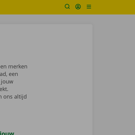
n en merken
tad, een
 jouw
ekt.
 ons altijd
 jouw