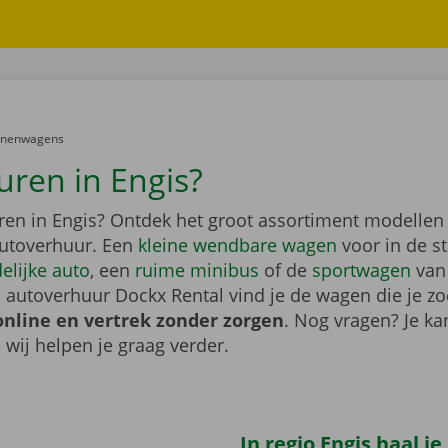
er:
onenwagens
uren in Engis?
ren in Engis? Ontdek het groot assortiment modelle
utoverhuur. Een
kleine wendbare wagen
voor in de s
elijke auto
, een
ruime minibus
of de
sportwagen
van
 autoverhuur Dockx Rental vind je de wagen die je zo
online en vertrek zonder zorgen
. Nog vragen? Je kan
, wij helpen je graag verder.
In regio Engis haal je