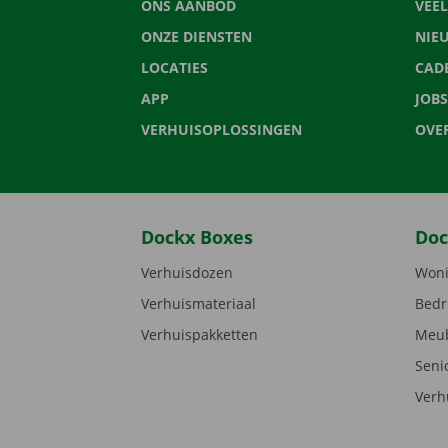
ONS AANBOD
VEE
ONZE DIENSTEN
NIE
LOCATIES
CAD
APP
JOBS
VERHUISOPLOSSINGEN
OVE
Dockx Boxes
Doc
Verhuisdozen
Woni
Verhuismateriaal
Bedr
Verhuispakketten
Meub
Seni
Verh