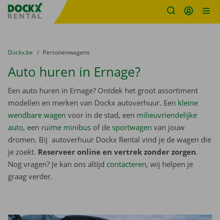
Fratello DEMO
Ga naar inhoud
Taalselectie overslaan
U bevindt zich hier:
van
Dockx.be
naar
Personenwagens
Auto huren in Ernage?
Een auto huren in Ernage? Ontdek het groot assortiment
modellen en merken van Dockx autoverhuur. Een
kleine
wendbare wagen
voor in de stad, een
milieuvriendelijke
auto
, een
ruime minibus
of de
sportwagen
van jouw
dromen. Bij autoverhuur Dockx Rental vind je de wagen die
je zoekt.
Reserveer online en vertrek zonder zorgen
.
Nog vragen? Je kan ons altijd
contacteren
, wij helpen je
graag verder.