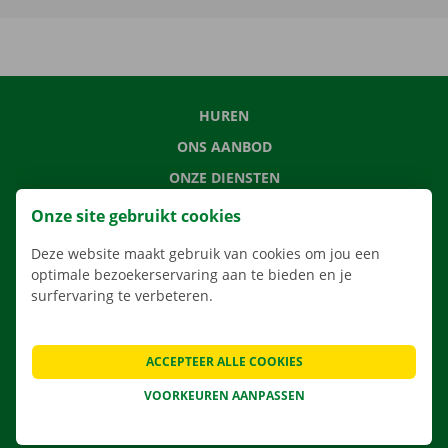
HUREN
ONS AANBOD
ONZE DIENSTEN
LOCATIES
Onze site gebruikt cookies
APP
Deze website maakt gebruik van cookies om jou een
VERHUISOPLOSSINGEN
optimale bezoekerservaring aan te bieden en je
surfervaring te verbeteren.
ACCEPTEER ALLE COOKIES
CONTACTEER ONS
VEELGESTELDE VRAGEN
VOORKEUREN AANPASSEN
NIEUWS