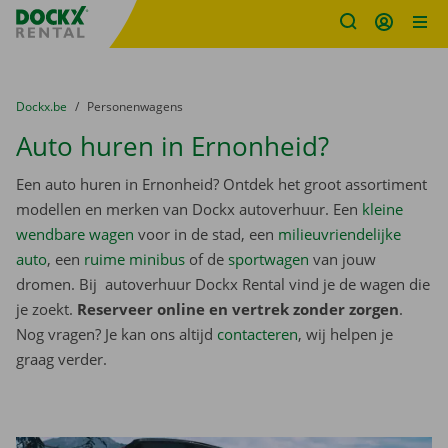
Fratello DEMO
Ga naar inhoud
Taalselectie overslaan
U bevindt zich hier:
van
Dockx.be
naar
Personenwagens
Auto huren in Ernonheid?
Een auto huren in Ernonheid? Ontdek het groot assortiment
modellen en merken van Dockx autoverhuur. Een
kleine
wendbare wagen
voor in de stad, een
milieuvriendelijke
auto
, een
ruime minibus
of de
sportwagen
van jouw
dromen. Bij autoverhuur Dockx Rental vind je de wagen die
je zoekt.
Reserveer online en vertrek zonder zorgen
.
Nog vragen? Je kan ons altijd
contacteren
, wij helpen je
graag verder.