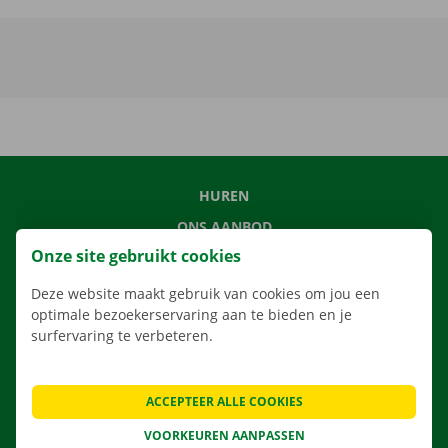
HUREN
ONS AANBOD
Onze site gebruikt cookies
ONZE DIENSTEN
LOCATIES
Deze website maakt gebruik van cookies om jou een
optimale bezoekerservaring aan te bieden en je
APP
surfervaring te verbeteren.
VERHUISOPLOSSINGEN
ACCEPTEER ALLE COOKIES
VOORKEUREN AANPASSEN
CONTACTEER ONS