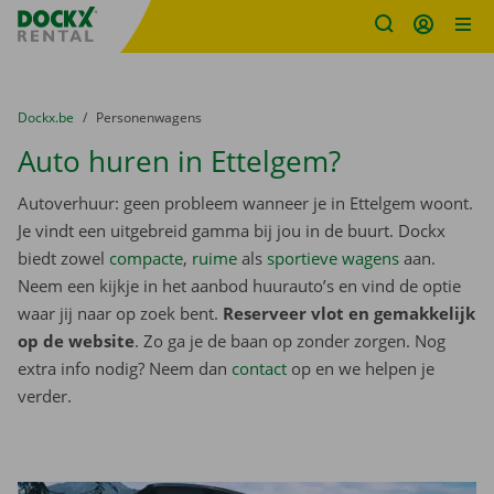
Fratello DEMO
Ga naar inhoud
Taalselectie overslaan
U bevindt zich hier:
van
Dockx.be
naar
Personenwagens
Auto huren in Ettelgem?
Autoverhuur: geen probleem wanneer je in Ettelgem woont.
Je vindt een uitgebreid gamma bij jou in de buurt. Dockx
biedt zowel
compacte
,
ruime
als
sportieve wagens
aan.
Neem een kijkje in het aanbod huurauto’s en vind de optie
waar jij naar op zoek bent.
Reserveer vlot en gemakkelijk
op de website
. Zo ga je de baan op zonder zorgen. Nog
extra info nodig? Neem dan
contact
op en we helpen je
verder.