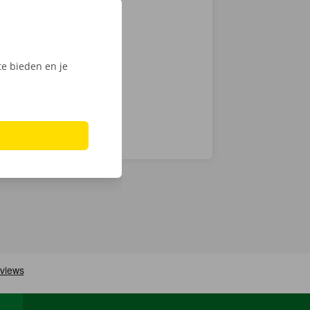
zen. Hoewel we
chnische fout
laar: in heel
e bieden en je