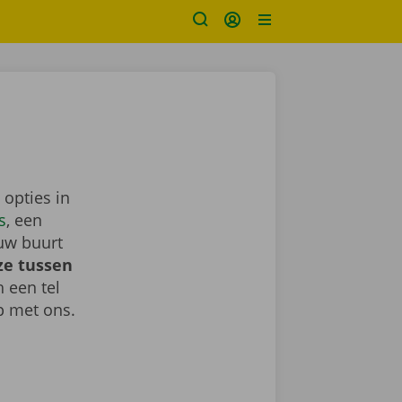
 opties in
s
, een
uw buurt
ze tussen
h een tel
 met ons.