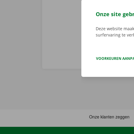
volledige sta
er niet op h
Onze site geb
vertoont. In d
Europa. Zo ve
Deze website maakt
surfervaring te ve
VOORKEUREN AANP