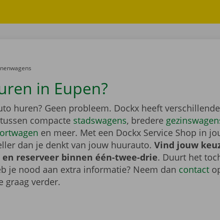
er:
onenwagens
uren in Eupen?
auto huren? Geen probleem. Dockx heeft verschillende
 tussen compacte
stadswagens
, bredere
gezinswagen
ortwagen
en meer. Met een Dockx Service Shop in jo
eller dan je denkt van jouw huurauto.
Vind jouw keu
 en reserveer binnen één-twee-drie
. Duurt het toc
heb je nood aan extra informatie? Neem dan
contact
op
e graag verder.