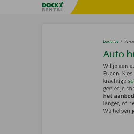
Ga naar inhoud
Taalselectie overslaan
Fratello DEMO
U bevindt zich hi
van
Dockx.be
naar
Pers
Auto h
Wil je een 
Eupen. Kies
krachtige
sp
geniet je sn
het aanbod
langer, of 
We helpen j