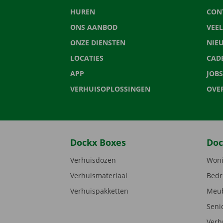
HUREN
CON
ONS AANBOD
VEE
ONZE DIENSTEN
NIE
LOCATIES
CAD
APP
JOBS
VERHUISOPLOSSINGEN
OVE
Dockx Boxes
Doc
Verhuisdozen
Woni
Verhuismateriaal
Bedr
Verhuispakketten
Meub
Seni
Verh