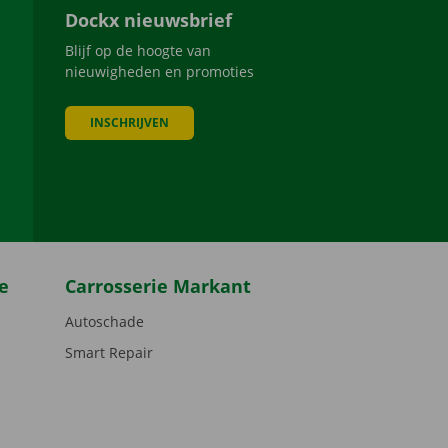
Dockx nieuwsbrief
Blijf op de hoogte van
nieuwigheden en promoties
INSCHRIJVEN
be
e
Carrosserie Markant
Autoschade
Smart Repair