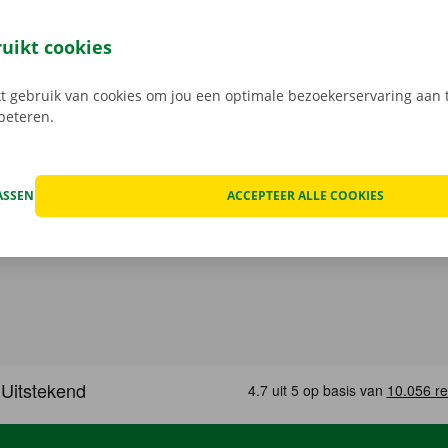
at van het voertuig en overlopen we onze transparante prij
open, kan het voorkomen dat je huurwagen onderweg een te
ruikt cookies
at geval staat er 24/7 assistentie en pechverhelping voor je k
rtrek je zorgeloos op pad met je huurauto.
 gebruik van cookies om jou een optimale bezoekerservaring aan t
rbeteren.
ASSEN
ACCEPTEER ALLE COOKIES