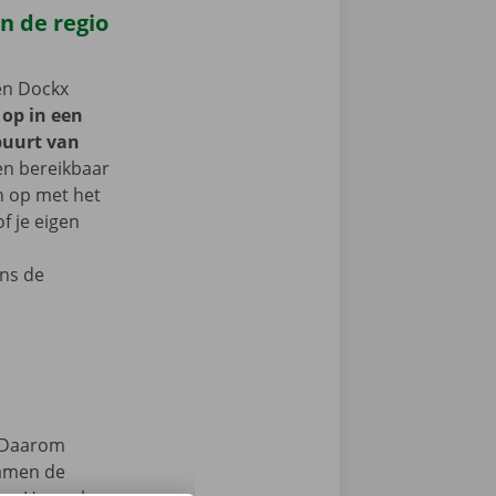
n de regio
een Dockx
 op in een
buurt van
 en bereikbaar
n op met het
f je eigen
ns de
Daarom
samen de