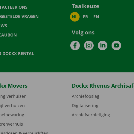
Taalkeuze
TACTEER ONS
LGESTELDE VRAGEN
NL
FR
EN
UWS
Volg ons
EAUBON
Facebook
Instagram
LinkedIn
YouTu
R DOCKX RENTAL
kx Movers
Dockx Rhenus Archisaf
ng verhuizen
Archiefopslag
ijf verhuizen
Digitalisering
elbewaring
Archiefvernietiging
orenverhuis
uisdozen & verhuisliften