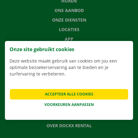
HUREN
ONS AANBOD
ONZE DIENSTEN
LOCATIES
APP
VERHUISOPLOSSINGEN
Onze site gebruikt cookies
Deze website maakt gebruik van cookies om jou een
optimale bezoekerservaring aan te bieden en je
surfervaring te verbeteren.
CONTACTEER ONS
VEELGESTELDE VRAGEN
ACCEPTEER ALLE COOKIES
NIEUWS
VOORKEUREN AANPASSEN
CADEAUBON
JOBS
OVER DOCKX RENTAL