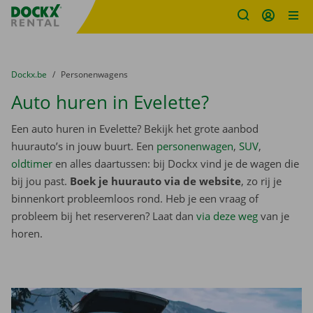
Fratello DEMO
Ga naar inhoud
Taalselectie overslaan
U bevindt zich hier:
van
Dockx.be
naar
Personenwagens
Auto huren in Evelette?
Een auto huren in Evelette? Bekijk het grote aanbod
huurauto’s in jouw buurt. Een
personenwagen
,
SUV
,
oldtimer
en alles daartussen: bij Dockx vind je de wagen die
bij jou past.
Boek je huurauto via de website
, zo rij je
binnenkort probleemloos rond. Heb je een vraag of
probleem bij het reserveren? Laat dan
via deze weg
van je
horen.