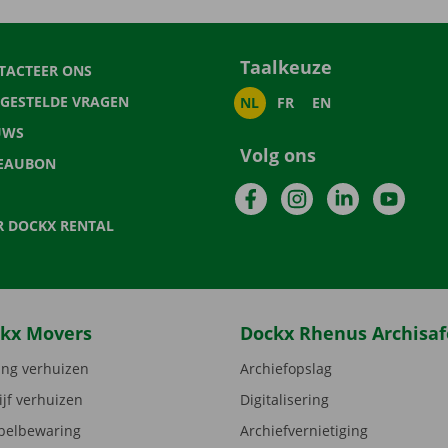
Taalkeuze
TACTEER ONS
LGESTELDE VRAGEN
NL
FR
EN
UWS
Volg ons
EAUBON
Facebook
Instagram
LinkedIn
YouTu
R DOCKX RENTAL
kx Movers
Dockx Rhenus Archisaf
ng verhuizen
Archiefopslag
ijf verhuizen
Digitalisering
elbewaring
Archiefvernietiging