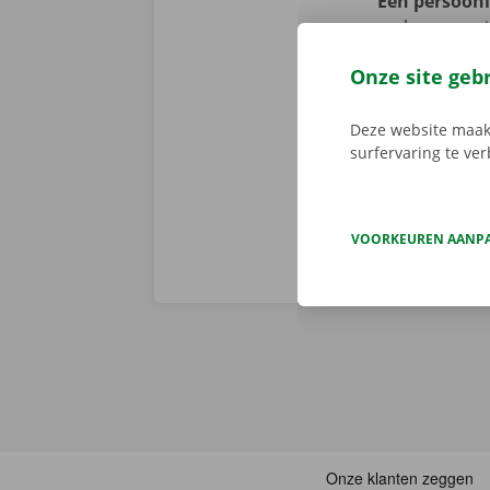
Een persoonli
verbazen we 
volledige sta
Onze site geb
er niet op h
vertoont. In d
Deze website maakt
Europa. Zo ve
surfervaring te ve
VOORKEUREN AANP