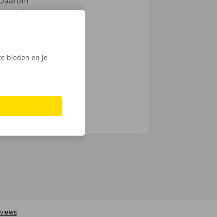
Daarom
samen de
zen. Hoewel we
chnische fout
laar: in heel
e bieden en je