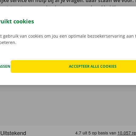
jke service en hulp bij al je vragen: daar staan we voor.
je niet met onverwachte kosten: op voorhand bekijken we 
at van het voertuig en overlopen we onze transparante prij
ruikt cookies
open, kan het voorkomen dat je huurwagen onderweg een te
at geval staat er 24/7 assistentie en pechverhelping voor je k
 gebruik van cookies om jou een optimale bezoekerservaring aan t
rtrek je zorgeloos op pad met je huurauto.
rbeteren.
ASSEN
ACCEPTEER ALLE COOKIES