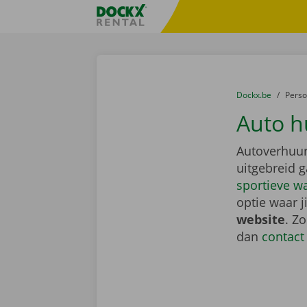
Ga naar inhoud
Taalselectie overslaan
Fratello DEMO
U bevindt zich hi
van
Dockx.be
naar
Pers
Auto hu
Autoverhuur
uitgebreid 
sportieve w
optie waar j
website
. Z
dan
contact