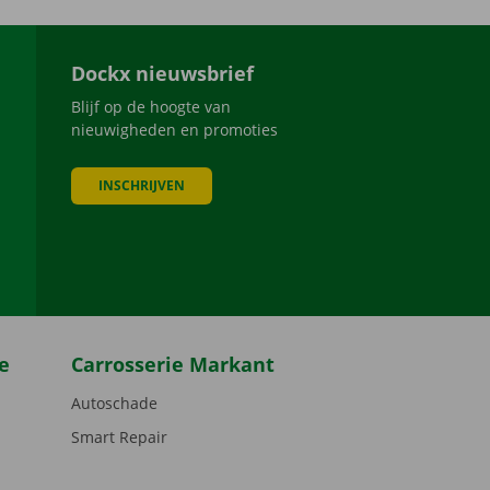
Dockx nieuwsbrief
Blijf op de hoogte van
nieuwigheden en promoties
INSCHRIJVEN
be
e
Carrosserie Markant
Autoschade
Smart Repair