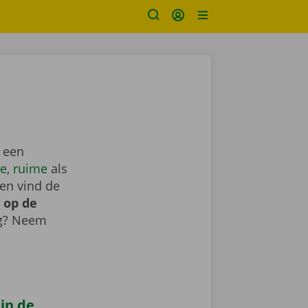
t een
e
,
ruime
als
en vind de
 op de
ig? Neem
 in de