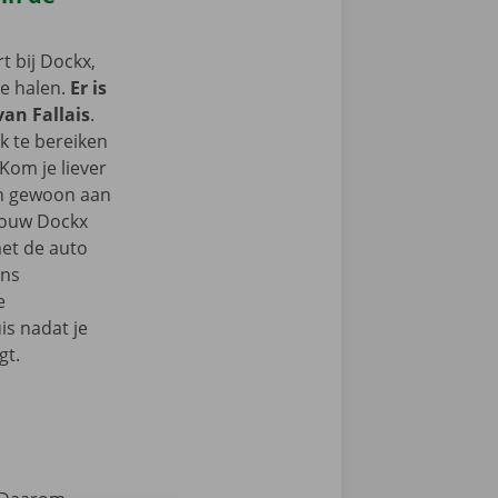
 bij Dockx,
te halen.
Er is
van Fallais
.
k te bereiken
Kom je liever
an gewoon aan
 jouw Dockx
et de auto
ons
e
s nadat je
gt.