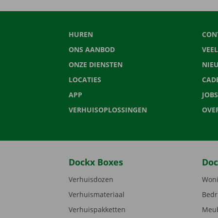
HUREN
CON
ONS AANBOD
VEE
ONZE DIENSTEN
NIE
LOCATIES
CAD
APP
JOBS
VERHUISOPLOSSINGEN
OVE
Dockx Boxes
Doc
Verhuisdozen
Woni
Verhuismateriaal
Bedr
Verhuispakketten
Meub