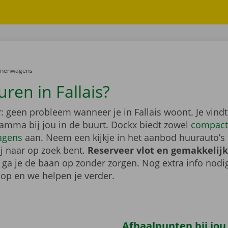
er:
onenwagens
ren in Fallais?
: geen probleem wanneer je in Fallais woont. Je vind
gamma bij jou in de buurt. Dockx biedt zowel
compact
agens
aan. Neem een kijkje in het aanbod huurauto’s 
ij naar op zoek bent.
Reserveer vlot en gemakkelijk
o ga je de baan op zonder zorgen. Nog extra info nod
op en we helpen je verder.
Afhaalpunten bij jou