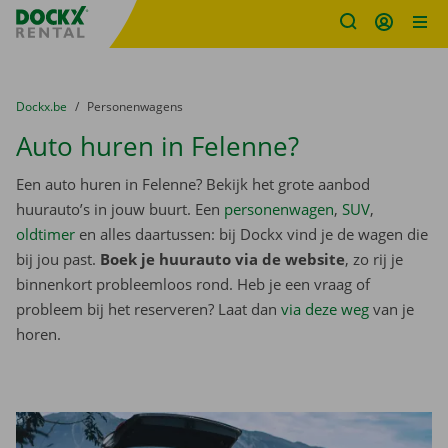
Fratello DEMO
Ga naar inhoud
Taalselectie overslaan
U bevindt zich hier:
van
Dockx.be
naar
Personenwagens
Auto huren in Felenne?
Een auto huren in Felenne? Bekijk het grote aanbod
huurauto’s in jouw buurt. Een
personenwagen
,
SUV
,
oldtimer
en alles daartussen: bij Dockx vind je de wagen die
bij jou past.
Boek je huurauto via de website
, zo rij je
binnenkort probleemloos rond. Heb je een vraag of
probleem bij het reserveren? Laat dan
via deze weg
van je
horen.