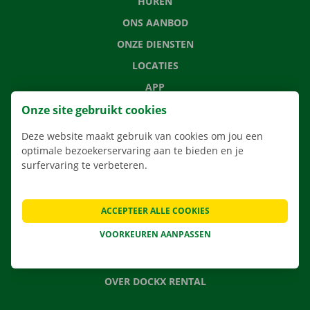
HUREN
ONS AANBOD
ONZE DIENSTEN
LOCATIES
APP
VERHUISOPLOSSINGEN
Onze site gebruikt cookies
Deze website maakt gebruik van cookies om jou een
optimale bezoekerservaring aan te bieden en je
surfervaring te verbeteren.
CONTACTEER ONS
VEELGESTELDE VRAGEN
ACCEPTEER ALLE COOKIES
NIEUWS
VOORKEUREN AANPASSEN
CADEAUBON
JOBS
OVER DOCKX RENTAL