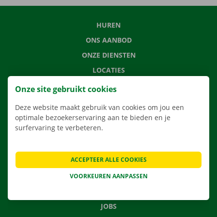
HUREN
ONS AANBOD
ONZE DIENSTEN
LOCATIES
APP
Onze site gebruikt cookies
VERHUISOPLOSSINGEN
Deze website maakt gebruik van cookies om jou een
optimale bezoekerservaring aan te bieden en je
surfervaring te verbeteren.
CONTACTEER ONS
ACCEPTEER ALLE COOKIES
VEELGESTELDE VRAGEN
NIEUWS
VOORKEUREN AANPASSEN
CADEAUBON
JOBS