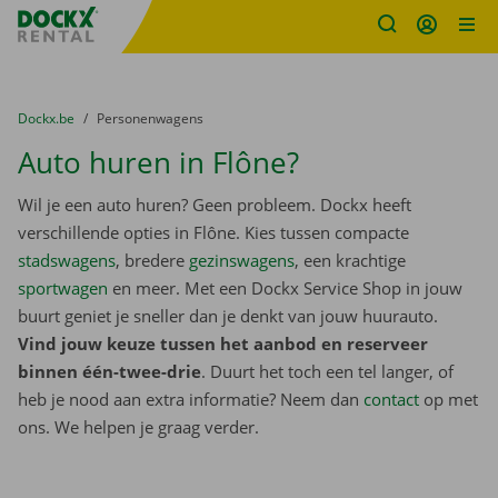
Fratello DEMO
Ga naar inhoud
Taalselectie overslaan
U bevindt zich hier:
van
Dockx.be
naar
Personenwagens
Auto huren in Flône?
Wil je een auto huren? Geen probleem. Dockx heeft
verschillende opties in Flône. Kies tussen compacte
stadswagens
, bredere
gezinswagens
, een krachtige
sportwagen
en meer. Met een Dockx Service Shop in jouw
buurt geniet je sneller dan je denkt van jouw huurauto.
Vind jouw keuze tussen het aanbod en reserveer
binnen één-twee-drie
. Duurt het toch een tel langer, of
heb je nood aan extra informatie? Neem dan
contact
op met
ons. We helpen je graag verder.