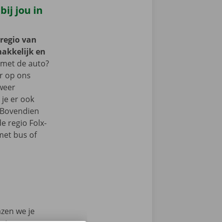
ij jou in
 regio van
makkelijk en
met de auto?
er op ons
 weer
je er ook
 Bovendien
de regio Folx-
met bus of
azen we je