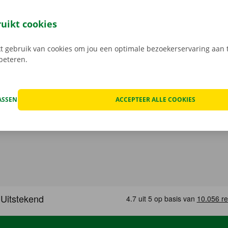
met verdoken kosten. We checken samen de schade aan de 
uren een digitale kopie naar jou.
Transparante prijzen en e
ruikt cookies
service zijn onze prioriteit.
Heb je daarnaast technische p
 staat er 24/7 assistentie en pechverhelping voor je klaar.
 gebruik van cookies om jou een optimale bezoekerservaring aan t
rbeteren.
ASSEN
ACCEPTEER ALLE COOKIES