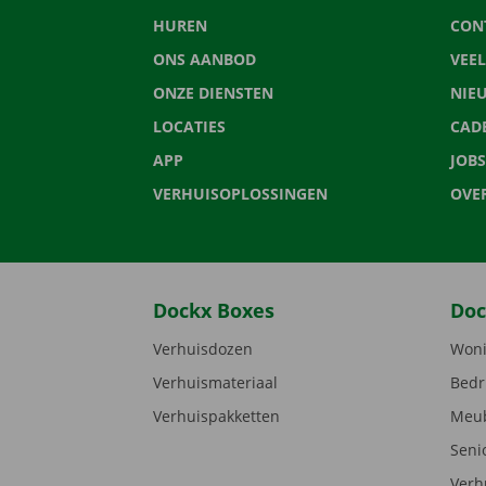
HUREN
CON
ONS AANBOD
VEE
ONZE DIENSTEN
NIE
LOCATIES
CAD
APP
JOBS
VERHUISOPLOSSINGEN
OVE
Dockx Boxes
Doc
Verhuisdozen
Woni
Verhuismateriaal
Bedr
Verhuispakketten
Meub
Seni
Verh