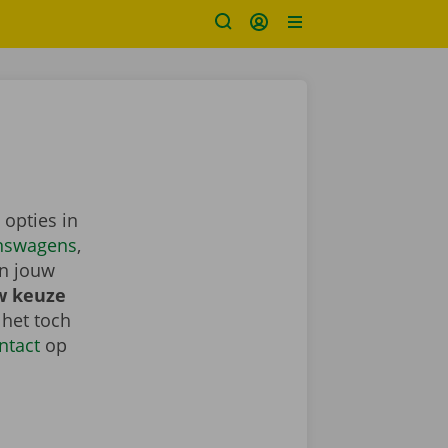
 opties in
nswagens
,
in jouw
w keuze
 het toch
ntact
op