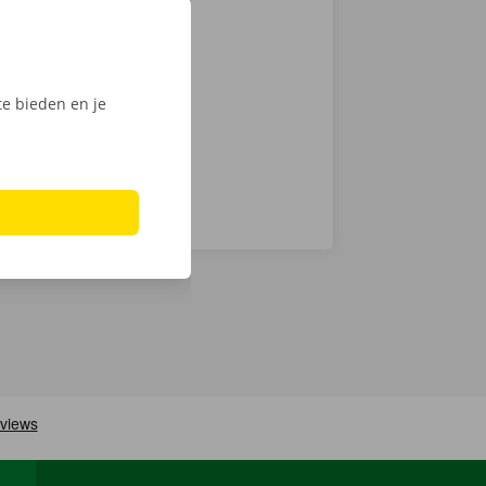
auto voor
en
ech
e bieden en je