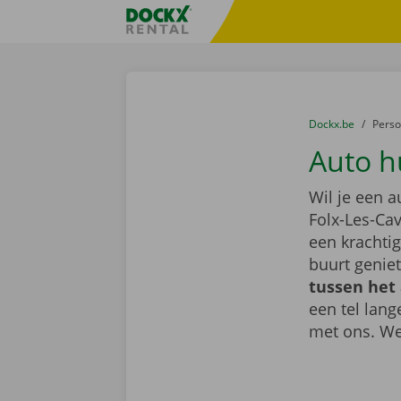
Ga naar inhoud
Taalselectie overslaan
Fratello DEMO
U bevindt zich hi
van
Dockx.be
naar
Pers
Auto h
Wil je een 
Folx-Les-Ca
een krachti
buurt geniet
tussen het
een tel lan
met ons. We