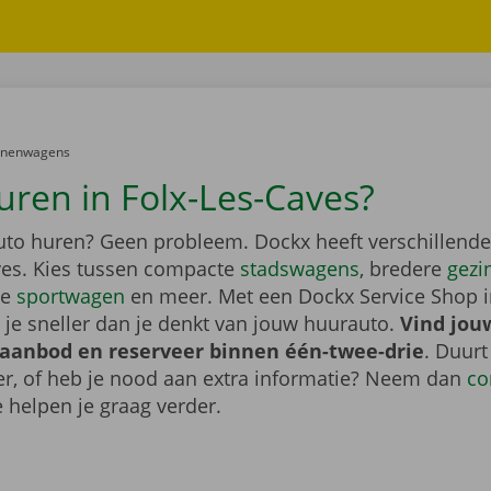
er:
onenwagens
uren in Folx-Les-Caves?
auto huren? Geen probleem. Dockx heeft verschillende
ves. Kies tussen compacte
stadswagens
, bredere
gezi
ge
sportwagen
en meer. Met een Dockx Service Shop 
 je sneller dan je denkt van jouw huurauto.
Vind jou
 aanbod en reserveer binnen één-twee-drie
. Duurt
ger, of heb je nood aan extra informatie? Neem dan
co
 helpen je graag verder.