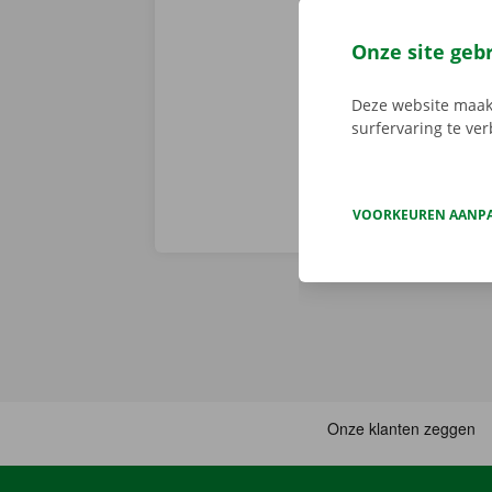
nadien niet 
vertrek en st
Onze site geb
persoonlijke 
onderweg? Dan
Deze website maakt
surfervaring te ve
VOORKEUREN AANP