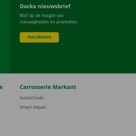
Dockx nieuwsbrief
Blijf op de hoogte van
nieuwigheden en promoties
INSCHRIJVEN
be
e
Carrosserie Markant
Autoschade
Smart Repair