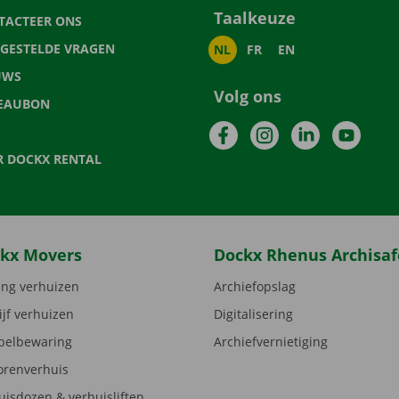
Taalkeuze
TACTEER ONS
LGESTELDE VRAGEN
NL
FR
EN
UWS
Volg ons
EAUBON
Facebook
Instagram
LinkedIn
YouTu
R DOCKX RENTAL
kx Movers
Dockx Rhenus Archisaf
ng verhuizen
Archiefopslag
ijf verhuizen
Digitalisering
elbewaring
Archiefvernietiging
orenverhuis
uisdozen & verhuisliften