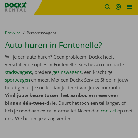
Fratello DEMO
Ga naar inhoud
Taalselectie overslaan
U bevindt zich hier:
van
Dockx.be
naar
Personenwagens
Auto huren in Fontenelle?
Wil je een auto huren? Geen probleem. Dockx heeft
verschillende opties in Fontenelle. Kies tussen compacte
stadswagens
, bredere
gezinswagens
, een krachtige
sportwagen
en meer. Met een Dockx Service Shop in jouw
buurt geniet je sneller dan je denkt van jouw huurauto.
Vind jouw keuze tussen het aanbod en reserveer
binnen één-twee-drie
. Duurt het toch een tel langer, of
heb je nood aan extra informatie? Neem dan
contact
op met
ons. We helpen je graag verder.