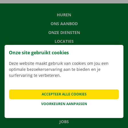
HUREN
ONS AANBOD
ONZE DIENSTEN
LOCATIES
APP
Onze site gebruikt cookies
VERHUISOPLOSSINGEN
Deze website maakt gebruik van cookies om jou een
optimale bezoekerservaring aan te bieden en je
surfervaring te verbeteren.
CONTACTEER ONS
ACCEPTEER ALLE COOKIES
VEELGESTELDE VRAGEN
NIEUWS
VOORKEUREN AANPASSEN
CADEAUBON
JOBS