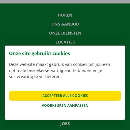
HUREN
ONS AANBOD
ONZE DIENSTEN
LOCATIES
APP
Onze site gebruikt cookies
VERHUISOPLOSSINGEN
Deze website maakt gebruik van cookies om jou een
optimale bezoekerservaring aan te bieden en je
surfervaring te verbeteren.
CONTACTEER ONS
ACCEPTEER ALLE COOKIES
VEELGESTELDE VRAGEN
NIEUWS
VOORKEUREN AANPASSEN
CADEAUBON
JOBS