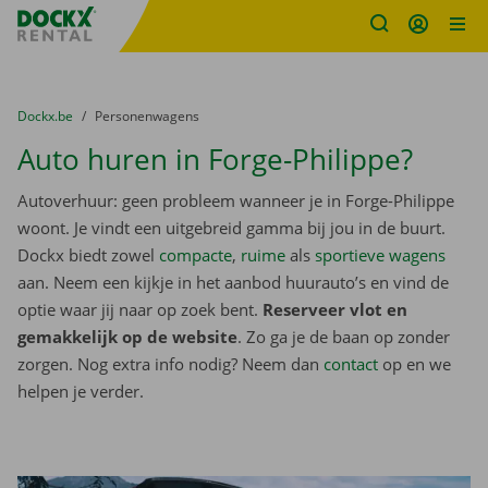
Fratello DEMO
Ga naar inhoud
Taalselectie overslaan
U bevindt zich hier:
van
Dockx.be
naar
Personenwagens
Auto huren in Forge-Philippe?
Autoverhuur: geen probleem wanneer je in Forge-Philippe
woont. Je vindt een uitgebreid gamma bij jou in de buurt.
Dockx biedt zowel
compacte
,
ruime
als
sportieve wagens
aan. Neem een kijkje in het aanbod huurauto’s en vind de
optie waar jij naar op zoek bent.
Reserveer vlot en
gemakkelijk op de website
. Zo ga je de baan op zonder
zorgen. Nog extra info nodig? Neem dan
contact
op en we
helpen je verder.