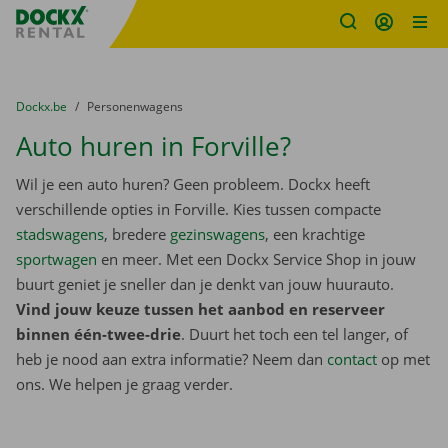
Fratello DEMO
Ga naar inhoud
Taalselectie overslaan
U bevindt zich hier:
van
Dockx.be
naar
Personenwagens
Auto huren in Forville?
Wil je een auto huren? Geen probleem. Dockx heeft
verschillende opties in Forville. Kies tussen compacte
stadswagens
, bredere
gezinswagens
, een krachtige
sportwagen
en meer. Met een Dockx Service Shop in jouw
buurt geniet je sneller dan je denkt van jouw huurauto.
Vind jouw keuze tussen het aanbod en reserveer
binnen één-twee-drie
. Duurt het toch een tel langer, of
heb je nood aan extra informatie? Neem dan
contact
op met
ons. We helpen je graag verder.