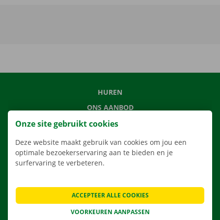
HUREN
ONS AANBOD
ONZE DIENSTEN
Onze site gebruikt cookies
LOCATIES
Deze website maakt gebruik van cookies om jou een
optimale bezoekerservaring aan te bieden en je
APP
surfervaring te verbeteren.
VERHUISOPLOSSINGEN
ACCEPTEER ALLE COOKIES
VOORKEUREN AANPASSEN
CONTACTEER ONS