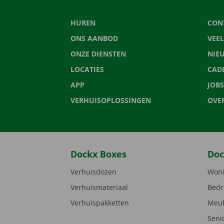
HUREN
CON
ONS AANBOD
VEE
ONZE DIENSTEN
NIE
LOCATIES
CAD
APP
JOBS
VERHUISOPLOSSINGEN
OVE
Dockx Boxes
Doc
Verhuisdozen
Woni
Verhuismateriaal
Bedr
Verhuispakketten
Meub
Seni