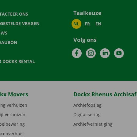
Taalkeuze
TACTEER ONS
LGESTELDE VRAGEN
NL
FR
EN
UWS
Volg ons
EAUBON
Facebook
Instagram
LinkedIn
YouTu
R DOCKX RENTAL
kx Movers
Dockx Rhenus Archisaf
ng verhuizen
Archiefopslag
ijf verhuizen
Digitalisering
elbewaring
Archiefvernietiging
orenverhuis