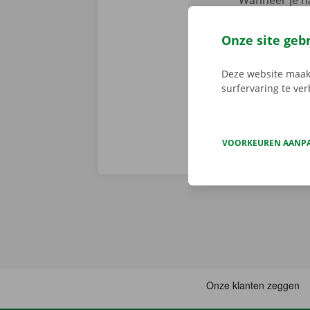
Wanneer je na
Dame, dan sta
persoonlijke
Onze site geb
voorhand same
van pechverhel
Deze website maakt
surfervaring te ve
VOORKEUREN AANP