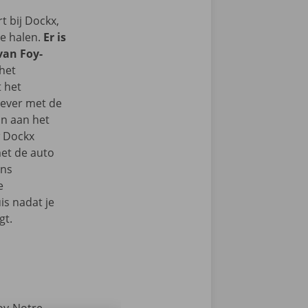
 bij Dockx,
te halen.
Er is
 van Foy-
 het
t het
iever met de
n aan het
w Dockx
et de auto
ons
e
s nadat je
gt.