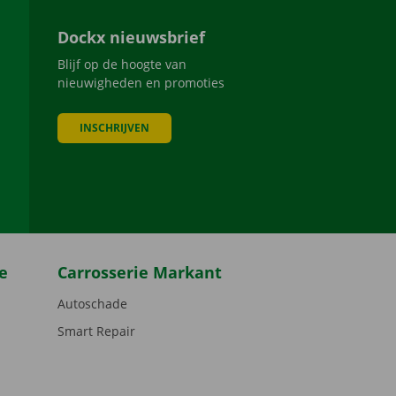
Dockx nieuwsbrief
Blijf op de hoogte van
nieuwigheden en promoties
INSCHRIJVEN
be
e
Carrosserie Markant
Autoschade
Smart Repair