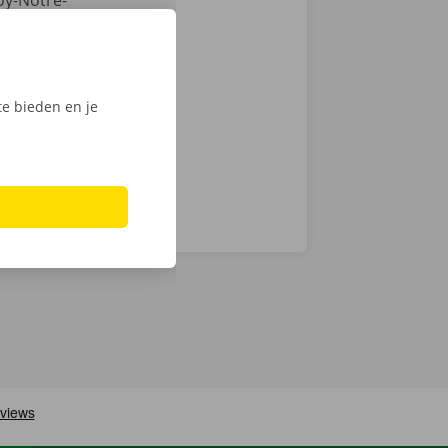
oy-Notre-
rijzen en een
we op
men ook 24/7
e bieden en je