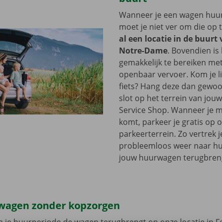
Wanneer je een wagen huurt
moet je niet ver om die op 
al een locatie in de buurt
Notre-Dame
. Bovendien is
gemakkelijk te bereiken me
openbaar vervoer. Kom je l
fiets? Hang deze dan gewoo
slot op het terrein van jou
Service Shop. Wanneer je m
komt, parkeer je gratis op 
parkeerterrein. Zo vertrek j
probleemloos weer naar hui
jouw huurwagen terugbren
wagen zonder kopzorgen