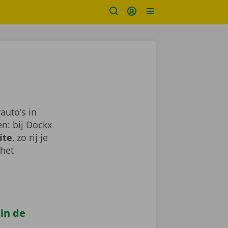
auto’s in
n: bij Dockx
ite
, zo rij je
 het
 in de