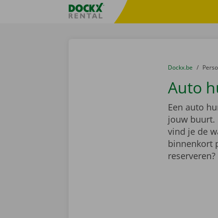
Ga naar inhoud
Taalselectie overslaan
Fratello DEMO
U bevindt zich hi
van
Dockx.be
naar
Pers
Auto h
Een auto hu
jouw buurt.
vind je de w
binnenkort 
reserveren?