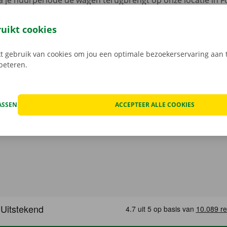
 je huurperiode de wagen terugbrengt op onze locatie in F
an er geen verrassingen op je te wachten.
Transparante p
 service dragen we hoog in het vaandel.
Daarom bekijken 
ruikt cookies
n de schade aan de auto. Je geniet bij technische proble
ping binnen heel Europa. Zo geraak je altijd veilig thuis.
 gebruik van cookies om jou een optimale bezoekerservaring aan t
rbeteren.
ASSEN
ACCEPTEER ALLE COOKIES