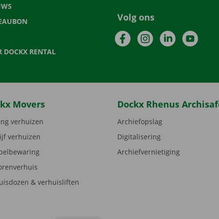
UWS
Volg ons
EAUBON
Facebook
Instagram
LinkedIn
YouTu
R DOCKX RENTAL
kx Movers
Dockx Rhenus Archisaf
ng verhuizen
Archiefopslag
ijf verhuizen
Digitalisering
elbewaring
Archiefvernietiging
orenverhuis
uisdozen & verhuisliften