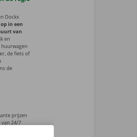
een Dockx
 op in een
buurt van
jk en
je huurwagen
, de fiets of
n
ns de
ante prijzen
k van 24/7
en technische