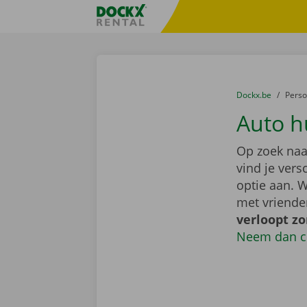
Ga naar inhoud
Taalselectie overslaan
Fratello DEMO
U bevindt zich hi
van
Dockx.be
naar
Pers
Auto h
Op zoek naa
vind je ver
optie aan. W
met vriende
verloopt z
Neem dan c