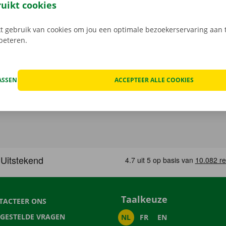
 rij je zonder zorgen rond in je huurauto
.
ruikt cookies
 gebruik van cookies om jou een optimale bezoekerservaring aan t
rbeteren.
ASSEN
ACCEPTEER ALLE COOKIES
Taalkeuze
TACTEER ONS
LGESTELDE VRAGEN
NL
FR
EN