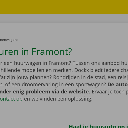
er:
onenwagens
uren in Framont?
r een huurwagen in Framont? Tussen ons aanbod hu
schillende modellen en merken. Dockx biedt iedere ch
at zijn jouw plannen? Rondrijden in de stad, een rei
n, of een droomervaring in een sportwagen?
De auto
onder enig probleem via de website
. Ervaar je toch
ontact op
en we vinden een oplossing.
Haal je huurauto op i