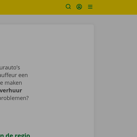
urauto’s
auffeur een
sje maken
verhuur
 problemen?
n de regio