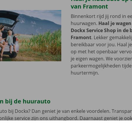
van Framont
Binnenkort rijd jij rond in 
huurwagen.
Haal je wagen
Dockx Service Shop in de 
Framont
. Lekker gemakkeli
bereikbaar voor jou. Haal 
op met het openbaar vervoer
je eigen wagen. We voorzie
parkeermogelijkheden tijde
huurtermijn.
n bij de huurauto
uto bij Dockx? Dan geniet je van enkele voordelen. Transpar
nlijke service zijn ons uithangbord. Daarnaast geniet je oo
n pechverhelping binnen heel Europa indien je huurwagen e