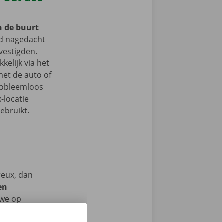
n de buurt
d nagedacht
vestigden.
kelijk via het
et de auto of
probleemloos
-locatie
ebruikt.
reux, dan
en
we op
men ook 24/7