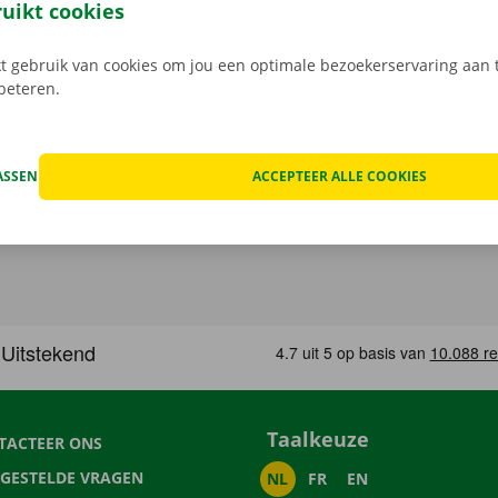
ping binnen heel Europa. Zo geraak je altijd veilig thuis.
ruikt cookies
 gebruik van cookies om jou een optimale bezoekerservaring aan t
rbeteren.
ASSEN
ACCEPTEER ALLE COOKIES
Taalkeuze
TACTEER ONS
LGESTELDE VRAGEN
NL
FR
EN