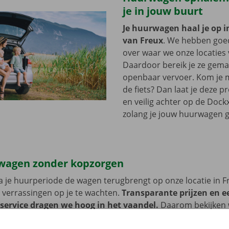
je in jouw buurt
Je huurwagen haal je op i
van Freux
. We hebben goe
over waar we onze locaties 
Daardoor bereik je ze gemak
openbaar vervoer. Kom je m
de fiets? Dan laat je deze 
en veilig achter op de Dockx
zolang je jouw huurwagen g
wagen zonder kopzorgen
 je huurperiode de wagen terugbrengt op onze locatie in F
 verrassingen op je te wachten.
Transparante prijzen en e
 service dragen we hoog in het vaandel.
Daarom bekijken 
n de schade aan de auto. Je geniet bij technische proble