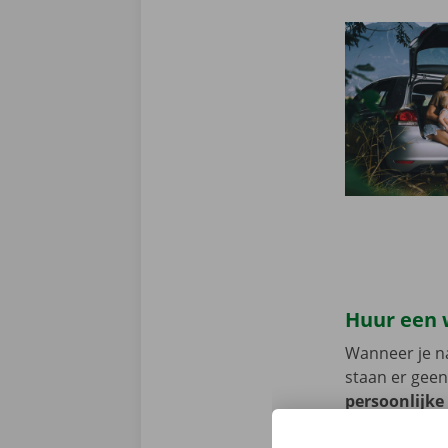
Huur een 
Wanneer je na
staan er geen
persoonlijke
voorhand same