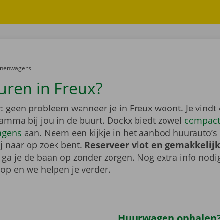
er:
onenwagens
uren in Freux?
: geen probleem wanneer je in Freux woont. Je vindt
gamma bij jou in de buurt. Dockx biedt zowel
compact
agens
aan. Neem een kijkje in het aanbod huurauto’s 
ij naar op zoek bent.
Reserveer vlot en gemakkelijk
o ga je de baan op zonder zorgen. Nog extra info nod
op en we helpen je verder.
Huurwagen ophalen?