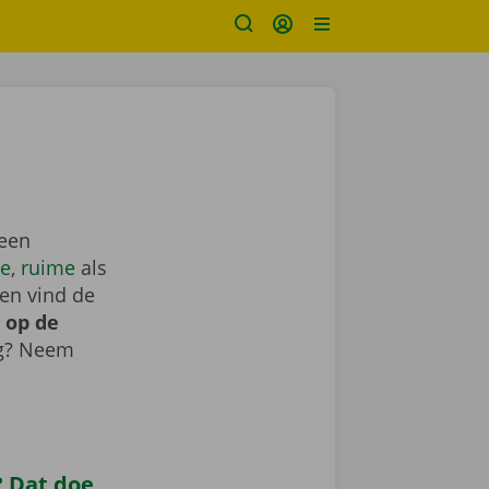
 een
e
,
ruime
als
en vind de
 op de
ig? Neem
 Dat doe