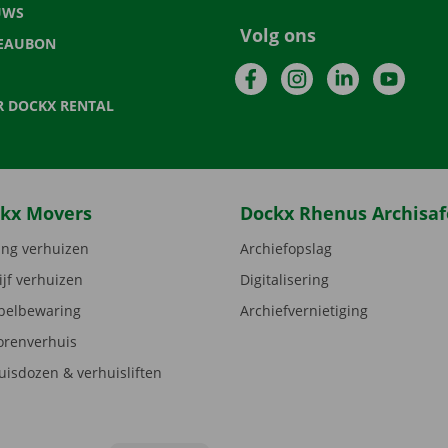
UWS
Volg ons
EAUBON
Facebook
Instagram
LinkedIn
YouTu
R DOCKX RENTAL
kx Movers
Dockx Rhenus Archisaf
ng verhuizen
Archiefopslag
ijf verhuizen
Digitalisering
elbewaring
Archiefvernietiging
orenverhuis
uisdozen & verhuisliften