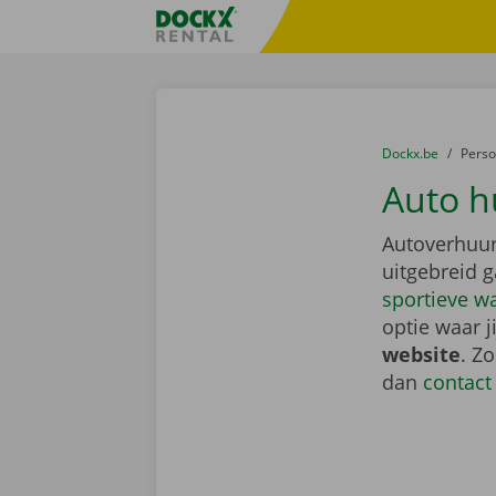
Ga naar inhoud
Taalselectie overslaan
Fratello DEMO
U bevindt zich hi
van
Dockx.be
naar
Pers
Auto h
Autoverhuur
uitgebreid 
sportieve w
optie waar j
website
. Z
dan
contact