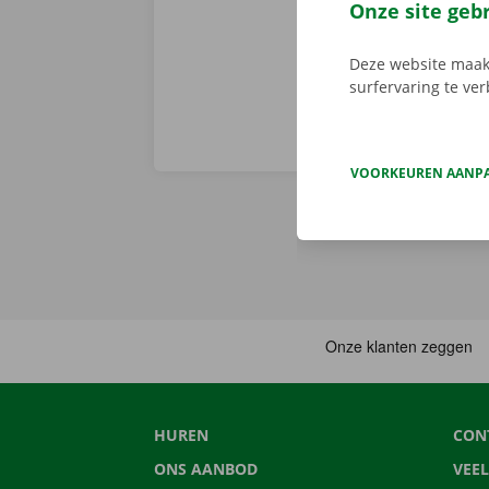
van pechverhel
Onze site geb
Deze website maakt
surfervaring te ve
VOORKEUREN AANP
HUREN
CON
ONS AANBOD
VEE