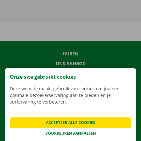
HUREN
ONS AANBOD
ONZE DIENSTEN
Onze site gebruikt cookies
LOCATIES
Deze website maakt gebruik van cookies om jou een
APP
optimale bezoekerservaring aan te bieden en je
surfervaring te verbeteren.
VERHUISOPLOSSINGEN
ACCEPTEER ALLE COOKIES
CONTACTEER ONS
VOORKEUREN AANPASSEN