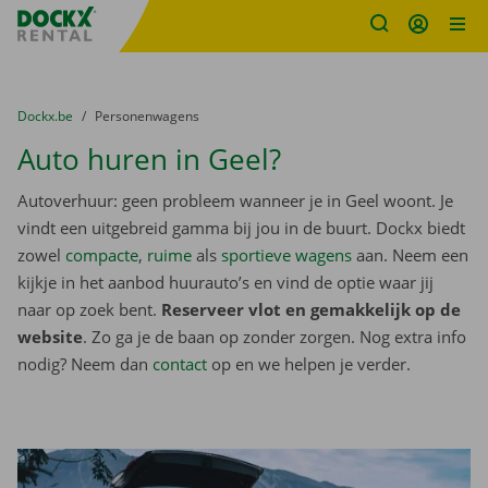
Fratello DEMO
Ga naar inhoud
Taalselectie overslaan
U bevindt zich hier:
van
Dockx.be
naar
Personenwagens
Auto huren in Geel?
Autoverhuur: geen probleem wanneer je in Geel woont. Je
vindt een uitgebreid gamma bij jou in de buurt. Dockx biedt
zowel
compacte
,
ruime
als
sportieve wagens
aan. Neem een
kijkje in het aanbod huurauto’s en vind de optie waar jij
naar op zoek bent.
Reserveer vlot en gemakkelijk op de
website
. Zo ga je de baan op zonder zorgen. Nog extra info
nodig? Neem dan
contact
op en we helpen je verder.