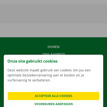
HUREN
ONS AANBOD
Onze site gebruikt cookies
ONZE DIENSTEN
LOCATIES
Deze website maakt gebruik van cookies om jou een
optimale bezoekerservaring aan te bieden en je
APP
surfervaring te verbeteren.
VERHUISOPLOSSINGEN
ACCEPTEER ALLE COOKIES
VOORKEUREN AANPASSEN
CONTACTEER ONS