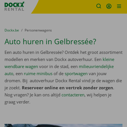
Fratello DEMO
Ga naar inhoud
Taalselectie overslaan
U bevindt zich hier:
van
Dockx.be
naar
Personenwagens
Auto huren in Gelbressée?
Een auto huren in Gelbressée? Ontdek het groot assortiment
modellen en merken van Dockx autoverhuur. Een
kleine
wendbare wagen
voor in de stad, een
milieuvriendelijke
auto
, een
ruime minibus
of de
sportwagen
van jouw
dromen. Bij autoverhuur Dockx Rental vind je de wagen die
je zoekt.
Reserveer online en vertrek zonder zorgen
.
Nog vragen? Je kan ons altijd
contacteren
, wij helpen je
graag verder.