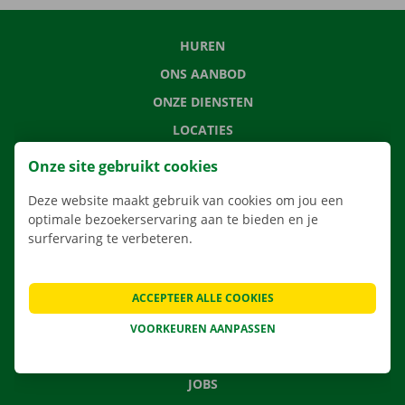
HUREN
ONS AANBOD
ONZE DIENSTEN
LOCATIES
APP
Onze site gebruikt cookies
VERHUISOPLOSSINGEN
Deze website maakt gebruik van cookies om jou een
optimale bezoekerservaring aan te bieden en je
surfervaring te verbeteren.
CONTACTEER ONS
ACCEPTEER ALLE COOKIES
VEELGESTELDE VRAGEN
NIEUWS
VOORKEUREN AANPASSEN
CADEAUBON
JOBS