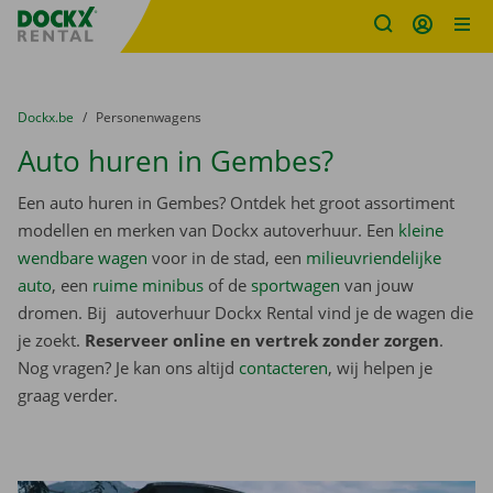
Fratello DEMO
Ga naar inhoud
Taalselectie overslaan
U bevindt zich hier:
van
Dockx.be
naar
Personenwagens
Auto huren in Gembes?
Een auto huren in Gembes? Ontdek het groot assortiment
modellen en merken van Dockx autoverhuur. Een
kleine
wendbare wagen
voor in de stad, een
milieuvriendelijke
auto
, een
ruime minibus
of de
sportwagen
van jouw
dromen. Bij autoverhuur Dockx Rental vind je de wagen die
je zoekt.
Reserveer online en vertrek zonder zorgen
.
Nog vragen? Je kan ons altijd
contacteren
, wij helpen je
graag verder.