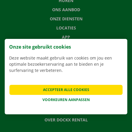
HUREN
ONS AANBOD
ONZE DIENSTEN
LOCATIES
APP
VERHUISOPLOSSINGEN
Onze site gebruikt cookies
Deze website maakt gebruik van cookies om jou een
optimale bezoekerservaring aan te bieden en je
surfervaring te verbeteren.
CONTACTEER ONS
VEELGESTELDE VRAGEN
ACCEPTEER ALLE COOKIES
NIEUWS
VOORKEUREN AANPASSEN
CADEAUBON
JOBS
OVER DOCKX RENTAL