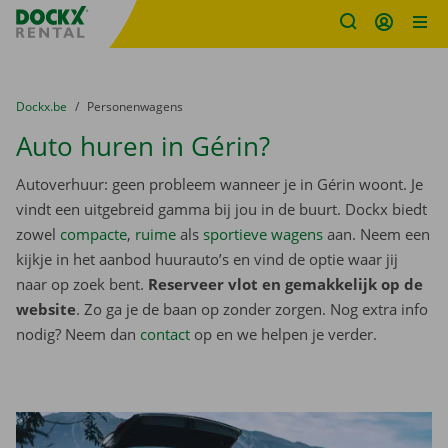
Fratello DEMO
Ga naar inhoud
Taalselectie overslaan
U bevindt zich hier:
van
Dockx.be
naar
Personenwagens
Auto huren in Gérin?
Autoverhuur: geen probleem wanneer je in Gérin woont. Je
vindt een uitgebreid gamma bij jou in de buurt. Dockx biedt
zowel
compacte
,
ruime
als
sportieve wagens
aan. Neem een
kijkje in het aanbod huurauto’s en vind de optie waar jij
naar op zoek bent.
Reserveer vlot en gemakkelijk op de
website
. Zo ga je de baan op zonder zorgen. Nog extra info
nodig? Neem dan
contact
op en we helpen je verder.