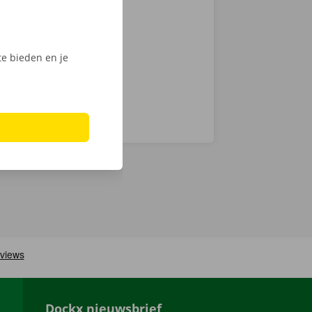
chnische fout
laar: in heel
e bieden en je
Dockx nieuwsbrief