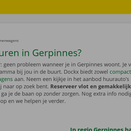
er:
onenwagens
uren in Gerpinnes?
: geen probleem wanneer je in Gerpinnes woont. Je v
gamma bij jou in de buurt. Dockx biedt zowel
compact
agens
aan. Neem een kijkje in het aanbod huurauto’s 
ij naar op zoek bent.
Reserveer vlot en gemakkelijk
o ga je de baan op zonder zorgen. Nog extra info nod
op en we helpen je verder.
In regio Gerpinnes ha