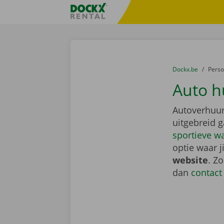
Ga naar inhoud
Taalselectie overslaan
Fratello DEMO
U bevindt zich hi
van
Dockx.be
naar
Pers
Auto h
Autoverhuur
uitgebreid 
sportieve w
optie waar j
website
. Z
dan
contact