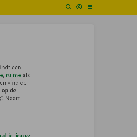
indt een
e
,
ruime
als
en vind de
 op de
ig? Neem
al je jouw