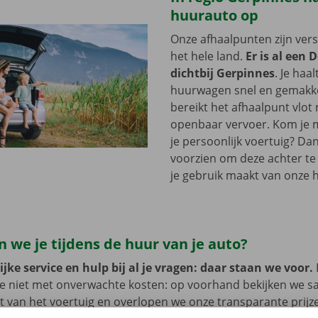
huurauto op
Onze afhaalpunten zijn ver
het hele land.
Er is al een 
dichtbij Gerpinnes
. Je haa
huurwagen snel en gemakkel
bereikt het afhaalpunt vlot
openbaar vervoer. Kom je me
je persoonlijk voertuig? Dan
voorzien om deze achter te l
je gebruik maakt van onze 
 we je tijdens de huur van je auto?
jke service en hulp bij al je vragen: daar staan we voor.
je niet met onverwachte kosten: op voorhand bekijken we 
at van het voertuig en overlopen we onze transparante prij