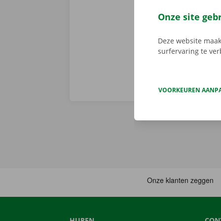
er niet op h
vertoont. In d
Onze site geb
Europa. Zo ve
Deze website maakt
surfervaring te ve
VOORKEUREN AANP
HUREN
CON