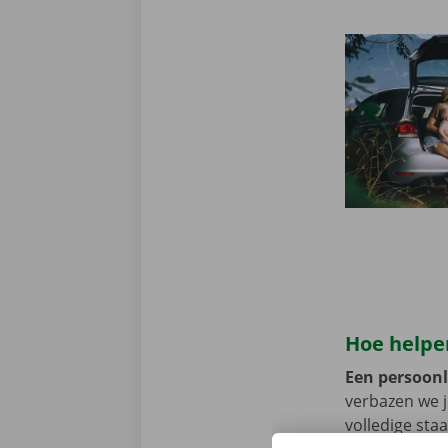
Hoe helpen
Een persoonli
verbazen we 
volledige sta