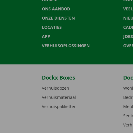
ONS AANBOD
VEE
ONZE DIENSTEN
NIE
LOCATIES
CAD
APP
JOBS
VERHUISOPLOSSINGEN
OVE
Dockx Boxes
Doc
Verhuisdozen
Woni
Verhuismateriaal
Bedr
Verhuispakketten
Meub
Seni
Verh