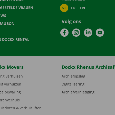
LGESTELDE VRAGEN
NL
FR
EN
UWS
Volg ons
EAUBON
Facebook
Instagram
LinkedIn
YouTu
R DOCKX RENTAL
kx Movers
Dockx Rhenus Archisaf
ng verhuizen
Archiefopslag
ijf verhuizen
Digitalisering
elbewaring
Archiefvernietiging
orenverhuis
uisdozen & verhuisliften