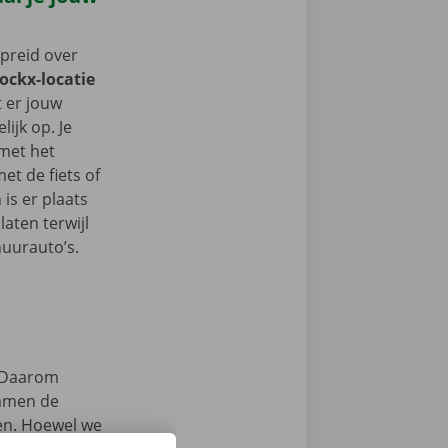
spreid over
Dockx-locatie
lt er jouw
ijk op. Je
 met het
t de fiets of
 is er plaats
aten terwijl
huurauto’s.
Daarom
samen de
zen. Hoewel we