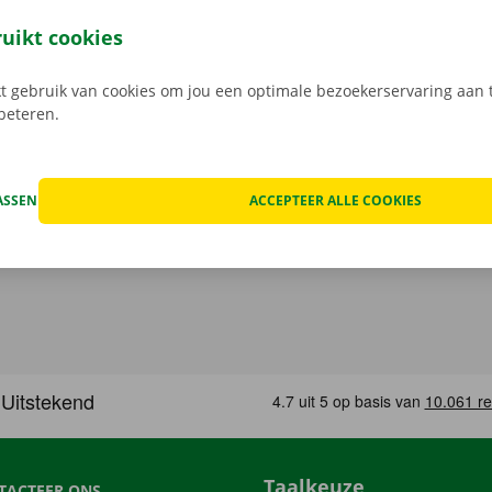
open, kan het voorkomen dat je huurwagen onderweg een te
at geval staat er 24/7 assistentie en pechverhelping voor je k
ruikt cookies
rtrek je zorgeloos op pad met je huurauto.
 gebruik van cookies om jou een optimale bezoekerservaring aan t
rbeteren.
ASSEN
ACCEPTEER ALLE COOKIES
Taalkeuze
TACTEER ONS