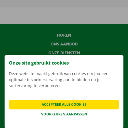
HUREN
ONS AANBOD
ONZE DIENSTEN
LOCATIES
Onze site gebruikt cookies
APP
Deze website maakt gebruik van cookies om jou een
VERHUISOPLOSSINGEN
optimale bezoekerservaring aan te bieden en je
surfervaring te verbeteren.
ACCEPTEER ALLE COOKIES
CONTACTEER ONS
VOORKEUREN AANPASSEN
VEELGESTELDE VRAGEN
NIEUWS