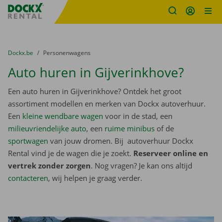
Fratello DEMO
Ga naar inhoud
Taalselectie overslaan
U bevindt zich hier:
van
Dockx.be
naar
Personenwagens
Auto huren in Gijverinkhove?
Een auto huren in Gijverinkhove? Ontdek het groot
assortiment modellen en merken van Dockx autoverhuur.
Een
kleine wendbare wagen
voor in de stad, een
milieuvriendelijke auto
, een
ruime minibus
of de
sportwagen
van jouw dromen. Bij autoverhuur Dockx
Rental vind je de wagen die je zoekt.
Reserveer online en
vertrek zonder zorgen
. Nog vragen? Je kan ons altijd
contacteren
, wij helpen je graag verder.