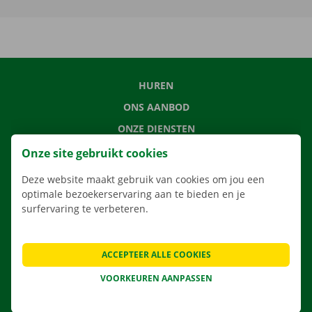
HUREN
ONS AANBOD
ONZE DIENSTEN
LOCATIES
Onze site gebruikt cookies
APP
Deze website maakt gebruik van cookies om jou een
VERHUISOPLOSSINGEN
optimale bezoekerservaring aan te bieden en je
surfervaring te verbeteren.
ACCEPTEER ALLE COOKIES
CONTACTEER ONS
VOORKEUREN AANPASSEN
VEELGESTELDE VRAGEN
NIEUWS