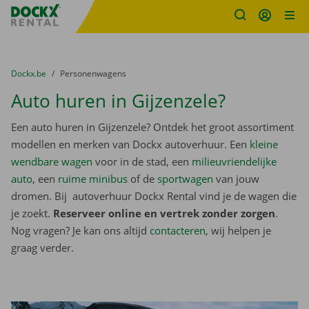
Fratello DEMO
Ga naar inhoud
Taalselectie overslaan
U bevindt zich hier:
van
Dockx.be
naar
Personenwagens
Auto huren in Gijzenzele?
Een auto huren in Gijzenzele? Ontdek het groot assortiment
modellen en merken van Dockx autoverhuur. Een
kleine
wendbare wagen
voor in de stad, een
milieuvriendelijke
auto
, een
ruime minibus
of de
sportwagen
van jouw
dromen. Bij autoverhuur Dockx Rental vind je de wagen die
je zoekt.
Reserveer online en vertrek zonder zorgen
.
Nog vragen? Je kan ons altijd
contacteren
, wij helpen je
graag verder.