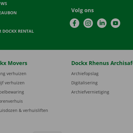
UWS
Volg ons
EAUBON
Facebook
Instagram
LinkedIn
YouTu
R DOCKX RENTAL
kx Movers
Dockx Rhenus Archisaf
ng verhuizen
Archiefopslag
ijf verhuizen
Digitalisering
elbewaring
Archiefvernietiging
orenverhuis
uisdozen & verhuisliften