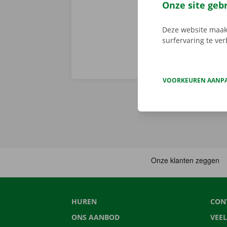
Europa. Zo ve
Onze site geb
Deze website maakt
surfervaring te ve
VOORKEUREN AANP
HUREN
CON
ONS AANBOD
VEE