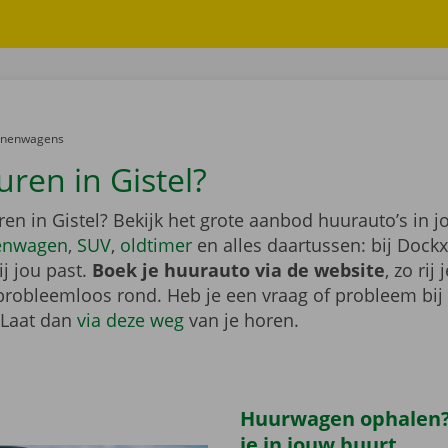
er:
onenwagens
uren in Gistel?
en in Gistel? Bekijk het grote aanbod huurauto’s in j
enwagen
,
SUV
,
oldtimer
en alles daartussen: bij Dockx
j jou past.
Boek je huurauto via de website
, zo rij 
probleemloos rond. Heb je een vraag of probleem bij
 Laat dan
via deze weg
van je horen.
Huurwagen ophalen?
je in jouw buurt