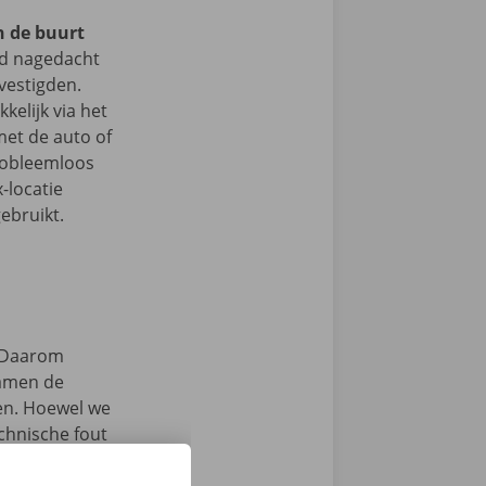
n de buurt
d nagedacht
vestigden.
kelijk via het
et de auto of
probleemloos
-locatie
ebruikt.
Daarom
samen de
zen. Hoewel we
chnische fout
laar: in heel