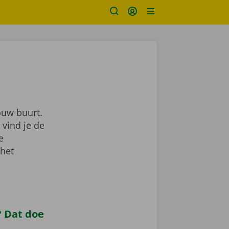
ouw buurt.
 vind je de
je
 het
 Dat doe