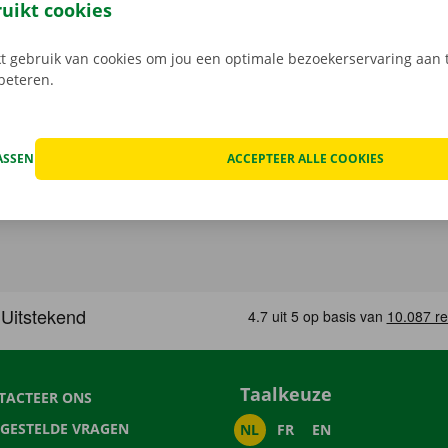
rtrek je zorgeloos op pad met je huurauto.
ruikt cookies
 gebruik van cookies om jou een optimale bezoekerservaring aan t
rbeteren.
ASSEN
ACCEPTEER ALLE COOKIES
Taalkeuze
TACTEER ONS
LGESTELDE VRAGEN
NL
FR
EN