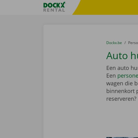
Ga naar inhoud
Taalselectie overslaan
Fratello DEMO
U bevindt zich hi
van
Dockx.be
naar
Pers
Auto h
Een auto hur
Een
person
wagen die bi
binnenkort 
reserveren?