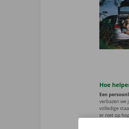
Hoe helpen
Een persoonli
verbazen we 
volledige sta
er niet op h
vertoont. In d