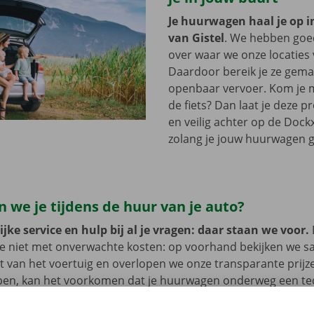
Je huurwagen haal je op i
van Gistel
. We hebben goe
over waar we onze locaties 
Daardoor bereik je ze gemak
openbaar vervoer. Kom je m
de fiets? Dan laat je deze 
en veilig achter op de Dockx
zolang je jouw huurwagen g
 we je tijdens de huur van je auto?
jke service en hulp bij al je vragen: daar staan we voor.
je niet met onverwachte kosten: op voorhand bekijken we 
at van het voertuig en overlopen we onze transparante prij
open, kan het voorkomen dat je huurwagen onderweg een te
at geval staat er 24/7 assistentie en pechverhelping voor je k