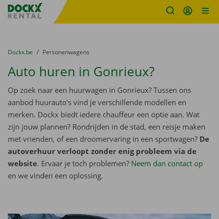
Fratello DEMO
Ga naar inhoud
Taalselectie overslaan
U bevindt zich hier:
van
Dockx.be
naar
Personenwagens
Auto huren in Gonrieux?
Op zoek naar een huurwagen in Gonrieux? Tussen ons
aanbod huurauto’s vind je verschillende modellen en
merken. Dockx biedt iedere chauffeur een optie aan. Wat
zijn jouw plannen? Rondrijden in de stad, een reisje maken
met vrienden, of een droomervaring in een sportwagen?
De
autoverhuur verloopt zonder enig probleem via de
website
. Ervaar je toch problemen?
Neem dan contact op
en we vinden een oplossing.