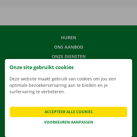
HUREN
ONS AANBOD
ONZE DIENSTEN
LOCATIES
Onze site gebruikt cookies
APP
Deze website maakt gebruik van cookies om jou een
VERHUISOPLOSSINGEN
optimale bezoekerservaring aan te bieden en je
surfervaring te verbeteren.
ACCEPTEER ALLE COOKIES
CONTACTEER ONS
VOORKEUREN AANPASSEN
VEELGESTELDE VRAGEN
NIEUWS