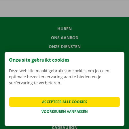
HUREN
ONS AANBOD
ONZE DIENSTEN
LOCATIES
Onze site gebruikt cookies
APP
Deze website maakt gebruik van cookies om jou een
VERHUISOPLOSSINGEN
optimale bezoekerservaring aan te bieden en je
surfervaring te verbeteren.
CONTACTEER ONS
ACCEPTEER ALLE COOKIES
VEELGESTELDE VRAGEN
VOORKEUREN AANPASSEN
NIEUWS
CADEAUBON