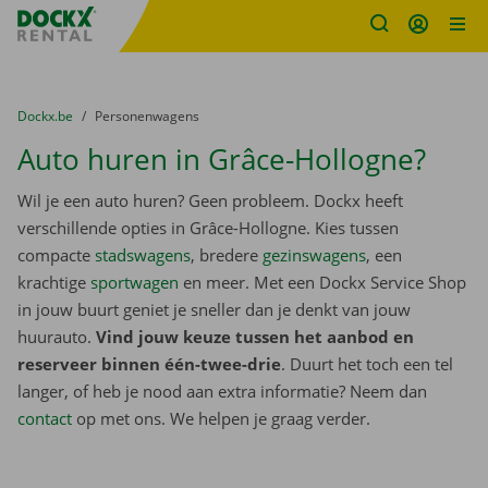
Fratello DEMO
Ga naar inhoud
Taalselectie overslaan
U bevindt zich hier:
van
Dockx.be
naar
Personenwagens
Auto huren in Grâce-Hollogne?
Wil je een auto huren? Geen probleem. Dockx heeft
verschillende opties in Grâce-Hollogne. Kies tussen
compacte
stadswagens
, bredere
gezinswagens
, een
krachtige
sportwagen
en meer. Met een Dockx Service Shop
in jouw buurt geniet je sneller dan je denkt van jouw
huurauto.
Vind jouw keuze tussen het aanbod en
reserveer binnen één-twee-drie
. Duurt het toch een tel
langer, of heb je nood aan extra informatie? Neem dan
contact
op met ons. We helpen je graag verder.