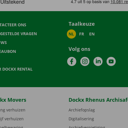
Taalkeuze
TACTEER ONS
LGESTELDE VRAGEN
NL
FR
EN
UWS
Volg ons
EAUBON
Facebook
Instagram
LinkedIn
YouTu
R DOCKX RENTAL
kx Movers
Dockx Rhenus Archisaf
ng verhuizen
Archiefopslag
ijf verhuizen
Digitalisering
elbewaring
Archiefvernietiging