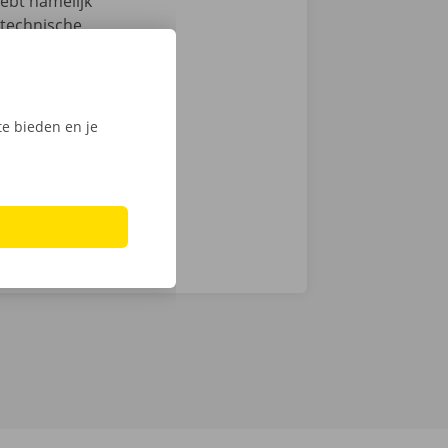
hebt namelijk
 technische
an de auto.
ntie en een
e bieden en je