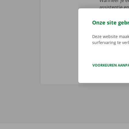
Wanneer je ee
assistentie e
fout heeft. M
We brengen de
Onze site geb
persoonlijke
Deze website maakt
surfervaring te ve
VOORKEUREN AANP