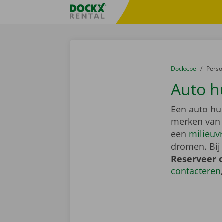
Ga naar inhoud
Taalselectie overslaan
Fratello DEMO
U bevindt zich hi
van
Dockx.be
naar
Pers
Auto h
Een auto hu
merken van
een
milieuv
dromen. Bij
Reserveer 
contacteren