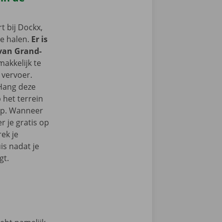
 bij Dockx,
te halen.
Er is
 van Grand-
makkelijk te
 vervoer.
 Hang deze
 het terrein
op. Wanneer
r je gratis op
ek je
s nadat je
gt.