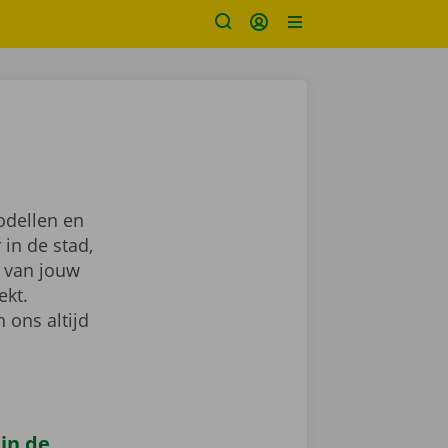
odellen en
 in de stad,
van jouw
ekt.
 ons altijd
 in de