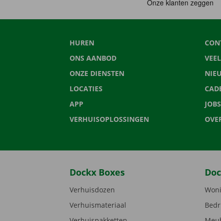
HUREN
CON
ONS AANBOD
VEE
ONZE DIENSTEN
NIE
LOCATIES
CAD
APP
JOBS
VERHUISOPLOSSINGEN
OVE
Dockx Boxes
Doc
Verhuisdozen
Woni
Verhuismateriaal
Bedr
Verhuispakketten
Meub