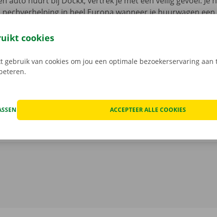
n auto huurt bij Dockx, vertrek je met een veilig gevoel. Je 
n pechverhelping in heel Europa wanneer je huurwagen een
aak je ook geen zorgen om verborgen kosten na het huren v
 staat van de auto voor vertrek samen in beeld.
Transpara
ruikt cookies
 service: daar gaan we voor.
 gebruik van cookies om jou een optimale bezoekerservaring aan t
rbeteren.
ASSEN
ACCEPTEER ALLE COOKIES