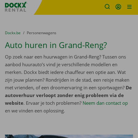
Fratello DEMO
Ga naar inhoud
Taalselectie overslaan
U bevindt zich hier:
van
Dockx.be
naar
Personenwagens
Auto huren in Grand-Reng?
Op zoek naar een huurwagen in Grand-Reng? Tussen ons
aanbod huurauto’s vind je verschillende modellen en
merken. Dockx biedt iedere chauffeur een optie aan. Wat
zijn jouw plannen? Rondrijden in de stad, een reisje maken
met vrienden, of een droomervaring in een sportwagen?
De
autoverhuur verloopt zonder enig probleem via de
website
. Ervaar je toch problemen?
Neem dan contact op
en we vinden een oplossing.