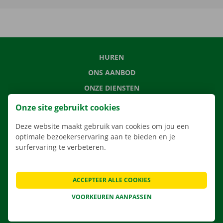
HUREN
ONS AANBOD
ONZE DIENSTEN
LOCATIES
Onze site gebruikt cookies
APP
Deze website maakt gebruik van cookies om jou een
VERHUISOPLOSSINGEN
optimale bezoekerservaring aan te bieden en je
surfervaring te verbeteren.
ACCEPTEER ALLE COOKIES
CONTACTEER ONS
VEELGESTELDE VRAGEN
VOORKEUREN AANPASSEN
NIEUWS