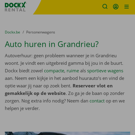
Fratello DEMO
Ga naar inhoud
Taalselectie overslaan
U bevindt zich hier:
van
Dockx.be
naar
Personenwagens
Auto huren in Grandrieu?
Autoverhuur: geen probleem wanneer je in Grandrieu
woont. Je vindt een uitgebreid gamma bij jou in de buurt.
Dockx biedt zowel
compacte
,
ruime
als
sportieve wagens
aan. Neem een kijkje in het aanbod huurauto’s en vind de
optie waar jij naar op zoek bent.
Reserveer vlot en
gemakkelijk op de website
. Zo ga je de baan op zonder
zorgen. Nog extra info nodig? Neem dan
contact
op en we
helpen je verder.