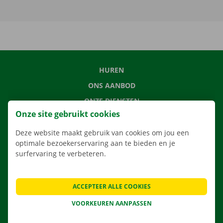
HUREN
ONS AANBOD
ONZE DIENSTEN
Onze site gebruikt cookies
LOCATIES
APP
Deze website maakt gebruik van cookies om jou een
optimale bezoekerservaring aan te bieden en je
VERHUISOPLOSSINGEN
surfervaring te verbeteren.
ACCEPTEER ALLE COOKIES
CONTACTEER ONS
VOORKEUREN AANPASSEN
VEELGESTELDE VRAGEN