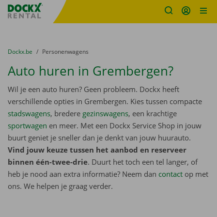
Fratello DEMO
Ga naar inhoud
Taalselectie overslaan
U bevindt zich hier:
van
Dockx.be
naar
Personenwagens
Auto huren in Grembergen?
Wil je een auto huren? Geen probleem. Dockx heeft
verschillende opties in Grembergen. Kies tussen compacte
stadswagens
, bredere
gezinswagens
, een krachtige
sportwagen
en meer. Met een Dockx Service Shop in jouw
buurt geniet je sneller dan je denkt van jouw huurauto.
Vind jouw keuze tussen het aanbod en reserveer
binnen één-twee-drie
. Duurt het toch een tel langer, of
heb je nood aan extra informatie? Neem dan
contact
op met
ons. We helpen je graag verder.