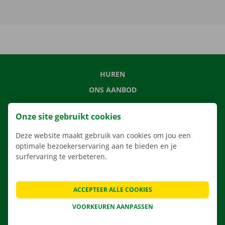
HUREN
ONS AANBOD
ONZE DIENSTEN
Onze site gebruikt cookies
LOCATIES
Deze website maakt gebruik van cookies om jou een
APP
optimale bezoekerservaring aan te bieden en je
VERHUISOPLOSSINGEN
surfervaring te verbeteren.
ACCEPTEER ALLE COOKIES
CONTACTEER ONS
VOORKEUREN AANPASSEN
VEELGESTELDE VRAGEN