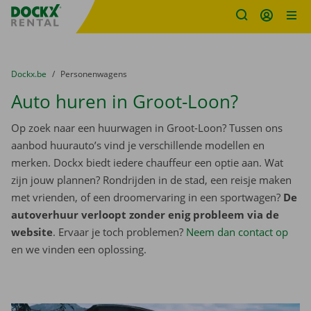
Fratello DEMO
Ga naar inhoud
Taalselectie overslaan
U bevindt zich hier:
van
Dockx.be
naar
Personenwagens
Auto huren in Groot-Loon?
Op zoek naar een huurwagen in Groot-Loon? Tussen ons
aanbod huurauto’s vind je verschillende modellen en
merken. Dockx biedt iedere chauffeur een optie aan. Wat
zijn jouw plannen? Rondrijden in de stad, een reisje maken
met vrienden, of een droomervaring in een sportwagen?
De
autoverhuur verloopt zonder enig probleem via de
website
. Ervaar je toch problemen?
Neem dan contact op
en we vinden een oplossing.