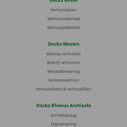
Dockx Boxes
Verhuisdozen
Verhuismateriaal
Verhuispakketten
Dockx Movers
Woning verhuizen
Bedrijf verhuizen
Meubelbewaring
Seniorenverhuis
Verhuisdozen & verhuisliften
Dockx Rhenus Archisafe
Archiefopslag
Digitalisering