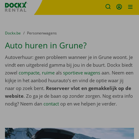
Fratello DEMO
Ga naar inhoud
Taalselectie overslaan
U bevindt zich hier:
van
Dockx.be
naar
Personenwagens
Auto huren in Grune?
Autoverhuur: geen probleem wanneer je in Grune woont. Je
vindt een uitgebreid gamma bij jou in de buurt. Dockx biedt
zowel
compacte
,
ruime
als
sportieve wagens
aan. Neem een
kijkje in het aanbod huurauto’s en vind de optie waar jij
naar op zoek bent.
Reserveer vlot en gemakkelijk op de
website
. Zo ga je de baan op zonder zorgen. Nog extra info
nodig? Neem dan
contact
op en we helpen je verder.