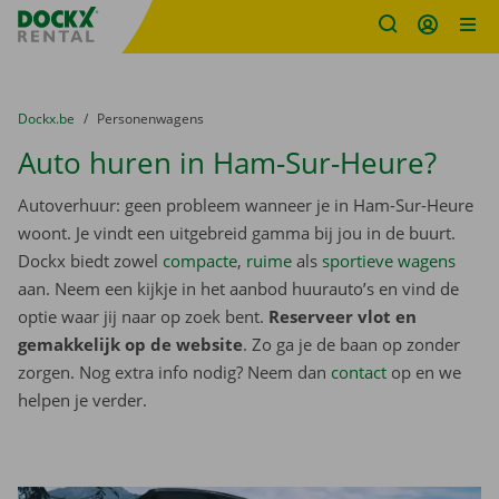
Fratello DEMO
Ga naar inhoud
Taalselectie overslaan
U bevindt zich hier:
van
Dockx.be
naar
Personenwagens
Auto huren in Ham-Sur-Heure?
Autoverhuur: geen probleem wanneer je in Ham-Sur-Heure
woont. Je vindt een uitgebreid gamma bij jou in de buurt.
Dockx biedt zowel
compacte
,
ruime
als
sportieve wagens
aan. Neem een kijkje in het aanbod huurauto’s en vind de
optie waar jij naar op zoek bent.
Reserveer vlot en
gemakkelijk op de website
. Zo ga je de baan op zonder
zorgen. Nog extra info nodig? Neem dan
contact
op en we
helpen je verder.