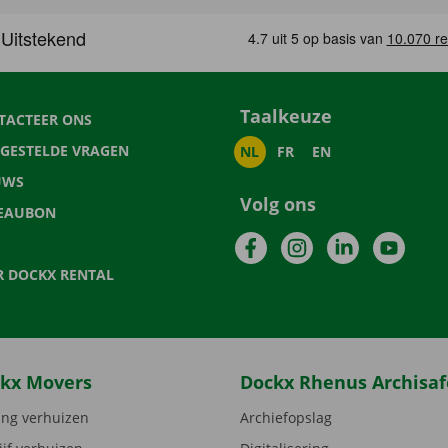
Taalkeuze
TACTEER ONS
LGESTELDE VRAGEN
NL
FR
EN
UWS
Volg ons
EAUBON
Facebook
Instagram
LinkedIn
YouTu
R DOCKX RENTAL
kx Movers
Dockx Rhenus Archisaf
ng verhuizen
Archiefopslag