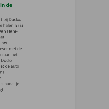
 in de
 bij Dockx,
te halen.
Er is
 van Ham-
het
t het
iever met de
n aan het
w Dockx
et de auto
ons
e
s nadat je
gt.