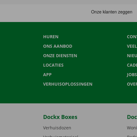
HUREN
CON
ONS AANBOD
VEE
ONZE DIENSTEN
NIE
LOCATIES
CAD
APP
JOBS
VERHUISOPLOSSINGEN
OVE
Dockx Boxes
Doc
Verhuisdozen
Woni