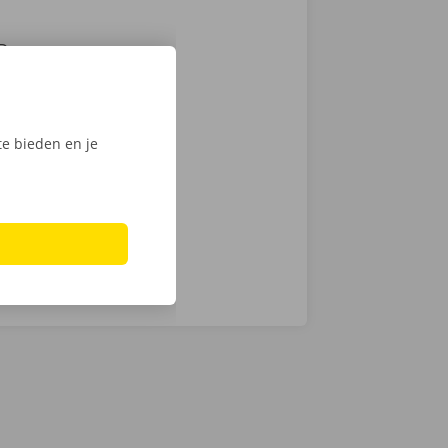
Daarom
samen de
zen. Hoewel we
chnische fout
e bieden en je
laar: in heel