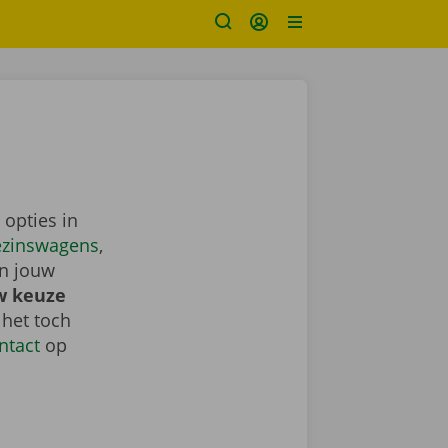
 opties in
ezinswagens
,
in jouw
w keuze
 het toch
ntact
op