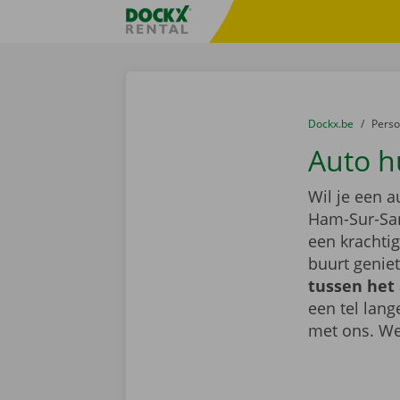
Ga naar inhoud
Taalselectie overslaan
Fratello DEMO
U bevindt zich hi
van
Dockx.be
naar
Pers
Auto h
Wil je een 
Ham-Sur-Sa
een krachti
buurt geniet
tussen het
een tel lan
met ons. We