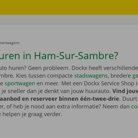
er:
onenwagens
uren in Ham-Sur-Sambre?
auto huren? Geen probleem. Dockx heeft verschillende
mbre. Kies tussen compacte
stadswagens
, bredere
g
ge
sportwagen
en meer. Met een Dockx Service Shop 
 je sneller dan je denkt van jouw huurauto.
Vind jou
 aanbod en reserveer binnen één-twee-drie
. Duurt
ger, of heb je nood aan extra informatie? Neem dan
co
 helpen je graag verder.