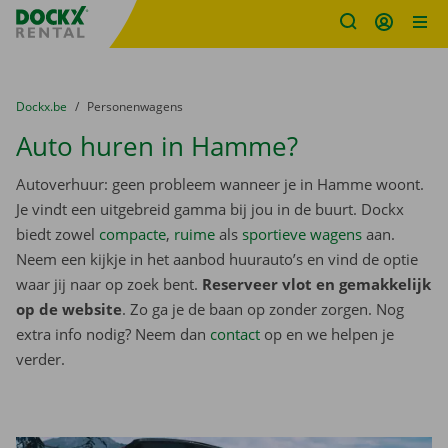
Fratello DEMO
Ga naar inhoud
Taalselectie overslaan
U bevindt zich hier:
van
Dockx.be
naar
Personenwagens
Auto huren in Hamme?
Autoverhuur: geen probleem wanneer je in Hamme woont.
Je vindt een uitgebreid gamma bij jou in de buurt. Dockx
biedt zowel
compacte
,
ruime
als
sportieve wagens
aan.
Neem een kijkje in het aanbod huurauto’s en vind de optie
waar jij naar op zoek bent.
Reserveer vlot en gemakkelijk
op de website
. Zo ga je de baan op zonder zorgen. Nog
extra info nodig? Neem dan
contact
op en we helpen je
verder.