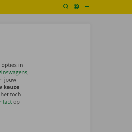
 opties in
zinswagens
,
in jouw
w keuze
 het toch
ntact
op