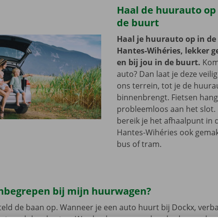
Haal de huurauto op b
de buurt
Haal je huurauto op in de
Hantes-Wihéries, lekker 
en bij jou in de buurt.
Kom 
auto? Dan laat je deze veili
ons terrein, tot je de huur
binnenbrengt. Fietsen hang 
probleemloos aan het slot.
bereik je het afhaalpunt in 
Hantes-Wihéries ook gemak
bus of tram.
 inbegrepen bij mijn huurwagen?
eld de baan op. Wanneer je een auto huurt bij Dockx, verb