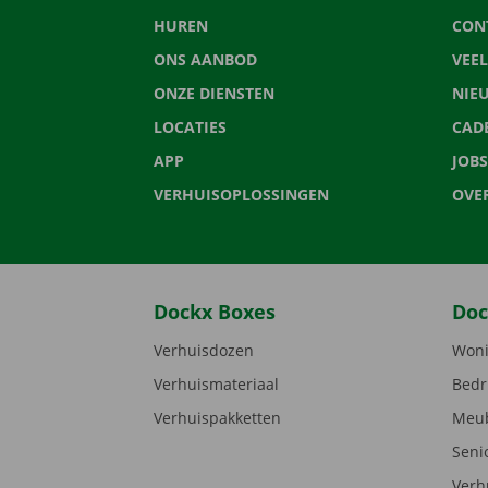
HUREN
CON
ONS AANBOD
VEE
ONZE DIENSTEN
NIE
LOCATIES
CAD
APP
JOBS
VERHUISOPLOSSINGEN
OVE
Dockx Boxes
Doc
Verhuisdozen
Woni
Verhuismateriaal
Bedr
Verhuispakketten
Meub
Seni
Verh