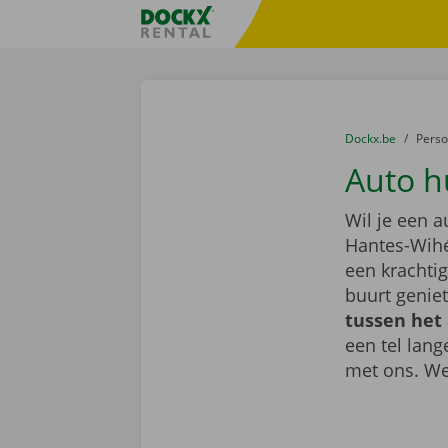
Ga naar inhoud
Taalselectie overslaan
Fratello DEMO
U bevindt zich hi
van
Dockx.be
naar
Pers
Auto h
Wil je een 
Hantes-Wihé
een krachti
buurt geniet
tussen het
een tel lan
met ons. We