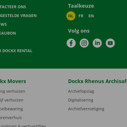
Taalkeuze
TACTEER ONS
LGESTELDE VRAGEN
NL
FR
EN
UWS
Volg ons
EAUBON
Facebook
Instagram
LinkedIn
YouTu
R DOCKX RENTAL
kx Movers
Dockx Rhenus Archisaf
ng verhuizen
Archiefopslag
ijf verhuizen
Digitalisering
elbewaring
Archiefvernietiging
orenverhuis
uisdozen & verhuisliften