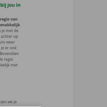
ij jou in
 regio van
gemakkelijk
je met de
g achter op
auto weer
je er ook
 Bovendien
de regio
kelijk met
azen we je