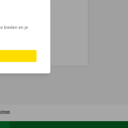
auto voor
en
ech
e bieden en je