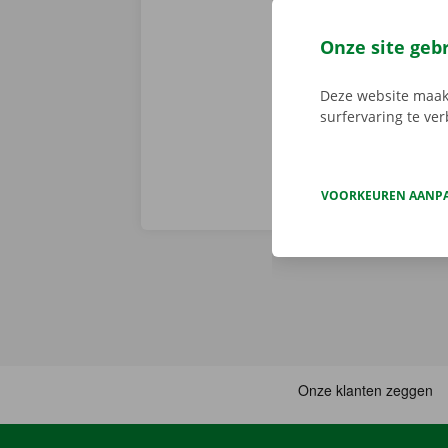
nadien niet 
vertrek en st
Onze site geb
persoonlijke 
onderweg? Dan
Deze website maakt
surfervaring te ve
VOORKEUREN AANP