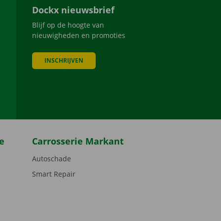
Dockx nieuwsbrief
Blijf op de hoogte van
nieuwigheden en promoties
INSCHRIJVEN
be
e
Carrosserie Markant
Autoschade
Smart Repair