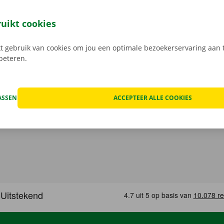
met verdoken kosten. We checken samen de schade aan de 
uren een digitale kopie naar jou.
Transparante prijzen en e
ruikt cookies
service zijn onze prioriteit.
Heb je daarnaast technische p
 staat er 24/7 assistentie en pechverhelping voor je klaar.
 gebruik van cookies om jou een optimale bezoekerservaring aan t
rbeteren.
ASSEN
ACCEPTEER ALLE COOKIES