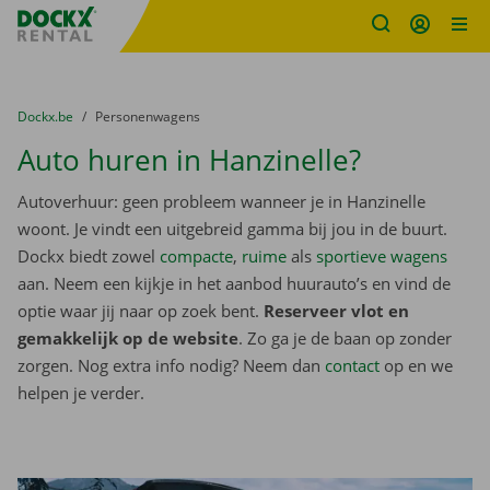
Fratello DEMO
Ga naar inhoud
Taalselectie overslaan
U bevindt zich hier:
van
Dockx.be
naar
Personenwagens
Auto huren in Hanzinelle?
Autoverhuur: geen probleem wanneer je in Hanzinelle
woont. Je vindt een uitgebreid gamma bij jou in de buurt.
Dockx biedt zowel
compacte
,
ruime
als
sportieve wagens
aan. Neem een kijkje in het aanbod huurauto’s en vind de
optie waar jij naar op zoek bent.
Reserveer vlot en
gemakkelijk op de website
. Zo ga je de baan op zonder
zorgen. Nog extra info nodig? Neem dan
contact
op en we
helpen je verder.