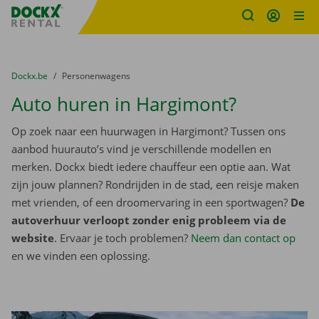
Fratello DEMO
Ga naar inhoud
Taalselectie overslaan
U bevindt zich hier:
van
Dockx.be
naar
Personenwagens
Auto huren in Hargimont?
Op zoek naar een huurwagen in Hargimont? Tussen ons
aanbod huurauto’s vind je verschillende modellen en
merken. Dockx biedt iedere chauffeur een optie aan. Wat
zijn jouw plannen? Rondrijden in de stad, een reisje maken
met vrienden, of een droomervaring in een sportwagen?
De
autoverhuur verloopt zonder enig probleem via de
website
. Ervaar je toch problemen?
Neem dan contact op
en we vinden een oplossing.