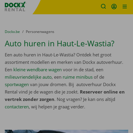
Fratello DEMO
Ga naar inhoud
Taalselectie overslaan
U bevindt zich hier:
van
Dockx.be
naar
Personenwagens
Auto huren in Haut-Le-Wastia?
Een auto huren in Haut-Le-Wastia? Ontdek het groot
assortiment modellen en merken van Dockx autoverhuur.
Een
kleine wendbare wagen
voor in de stad, een
milieuvriendelijke auto
, een
ruime minibus
of de
sportwagen
van jouw dromen. Bij autoverhuur Dockx
Rental vind je de wagen die je zoekt.
Reserveer online en
vertrek zonder zorgen
. Nog vragen? Je kan ons altijd
contacteren
, wij helpen je graag verder.