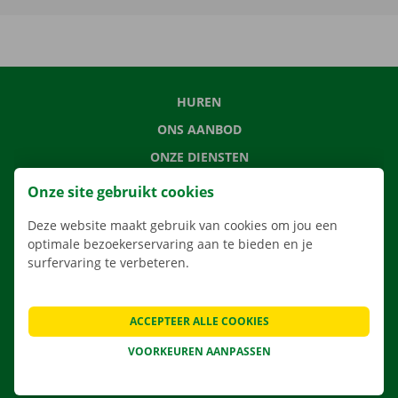
HUREN
ONS AANBOD
ONZE DIENSTEN
LOCATIES
Onze site gebruikt cookies
APP
Deze website maakt gebruik van cookies om jou een
VERHUISOPLOSSINGEN
optimale bezoekerservaring aan te bieden en je
surfervaring te verbeteren.
ACCEPTEER ALLE COOKIES
CONTACTEER ONS
VEELGESTELDE VRAGEN
VOORKEUREN AANPASSEN
NIEUWS