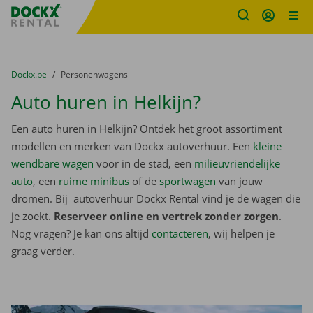
Fratello DEMO
Ga naar inhoud
Taalselectie overslaan
U bevindt zich hier:
van
Dockx.be
naar
Personenwagens
Auto huren in Helkijn?
Een auto huren in Helkijn? Ontdek het groot assortiment
modellen en merken van Dockx autoverhuur. Een
kleine
wendbare wagen
voor in de stad, een
milieuvriendelijke
auto
, een
ruime minibus
of de
sportwagen
van jouw
dromen. Bij autoverhuur Dockx Rental vind je de wagen die
je zoekt.
Reserveer online en vertrek zonder zorgen
.
Nog vragen? Je kan ons altijd
contacteren
, wij helpen je
graag verder.