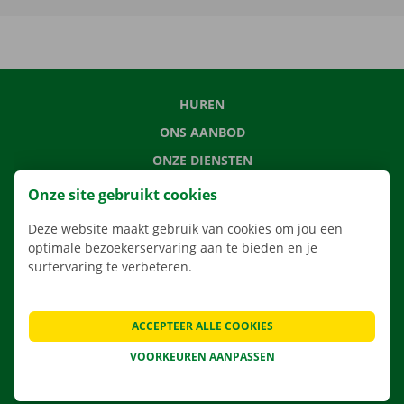
HUREN
ONS AANBOD
ONZE DIENSTEN
LOCATIES
Onze site gebruikt cookies
APP
Deze website maakt gebruik van cookies om jou een
VERHUISOPLOSSINGEN
optimale bezoekerservaring aan te bieden en je
surfervaring te verbeteren.
ACCEPTEER ALLE COOKIES
CONTACTEER ONS
VEELGESTELDE VRAGEN
VOORKEUREN AANPASSEN
NIEUWS