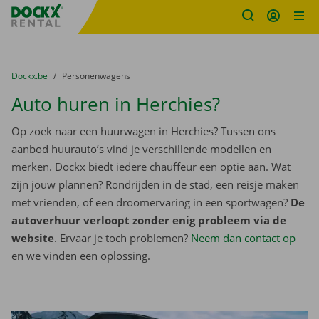
Fratello DEMO
Ga naar inhoud
Taalselectie overslaan
U bevindt zich hier:
van
Dockx.be
naar
Personenwagens
Auto huren in Herchies?
Op zoek naar een huurwagen in Herchies? Tussen ons
aanbod huurauto’s vind je verschillende modellen en
merken. Dockx biedt iedere chauffeur een optie aan. Wat
zijn jouw plannen? Rondrijden in de stad, een reisje maken
met vrienden, of een droomervaring in een sportwagen?
De
autoverhuur verloopt zonder enig probleem via de
website
. Ervaar je toch problemen?
Neem dan contact op
en we vinden een oplossing.