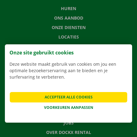
HUREN
ONS AANBOD
ONZE DIENSTEN
LOCATIES
APP
Onze site gebruikt cookies
VERHUISOPLOSSINGEN
Deze website maakt gebruik van cookies om jou een
optimale bezoekerservaring aan te bieden en je
surfervaring te verbeteren.
CONTACTEER ONS
VEELGESTELDE VRAGEN
ACCEPTEER ALLE COOKIES
NIEUWS
VOORKEUREN AANPASSEN
CADEAUBON
JOBS
OVER DOCKX RENTAL