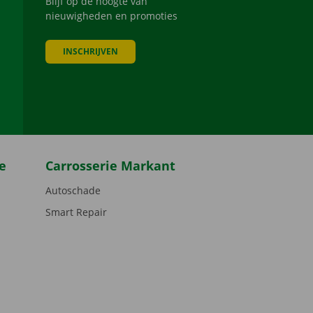
Blijf op de hoogte van
nieuwigheden en promoties
INSCHRIJVEN
be
e
Carrosserie Markant
Autoschade
Smart Repair