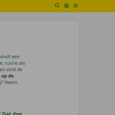
vindt een
e
,
ruime
als
en vind de
 op de
ig? Neem
 Dat doe