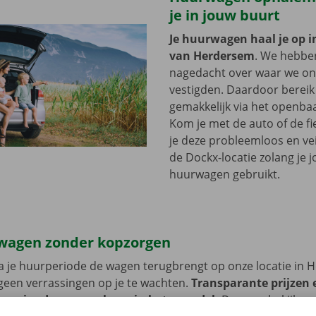
je in jouw buurt
Je huurwagen haal je op i
van Herdersem
. We hebbe
nagedacht over waar we onz
vestigden. Daardoor bereik 
gemakkelijk via het openbaa
Kom je met de auto of de fi
je deze probleemloos en vei
de Dockx-locatie zolang je 
huurwagen gebruikt.
wagen zonder kopzorgen
a je huurperiode de wagen terugbrengt op onze locatie in 
geen verrassingen op je te wachten.
Transparante prijzen 
 service dragen we hoog in het vaandel.
Daarom bekijken 