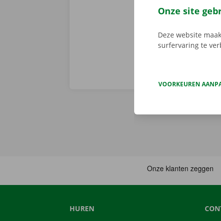
voorhand same
Onze site geb
van pechverhel
Deze website maakt
surfervaring te ve
VOORKEUREN AANP
HUREN
CON