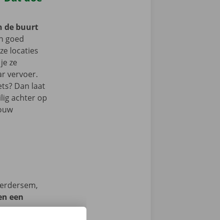
n de buurt
n goed
e locaties
je ze
r vervoer.
ets? Dan laat
lig achter op
jouw
Herdersem,
en een
we op