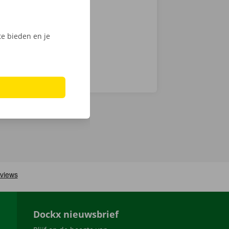
men ook 24/7
e bieden en je
Dockx nieuwsbrief