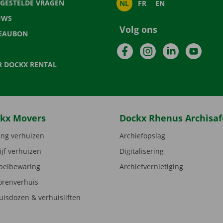
LGESTELDE VRAGEN
NL
FR
EN
UWS
Volg ons
EAUBON
Facebook
Instagram
LinkedIn
YouTu
R DOCKX RENTAL
kx Movers
Dockx Rhenus Archisaf
ng verhuizen
Archiefopslag
ijf verhuizen
Digitalisering
elbewaring
Archiefvernietiging
orenverhuis
uisdozen & verhuisliften