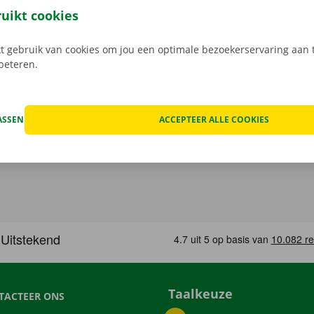
n de schade aan de auto. Je geniet bij technische proble
ruikt cookies
ping binnen heel Europa. Zo geraak je altijd veilig thuis.
 gebruik van cookies om jou een optimale bezoekerservaring aan t
rbeteren.
ASSEN
ACCEPTEER ALLE COOKIES
Taalkeuze
TACTEER ONS