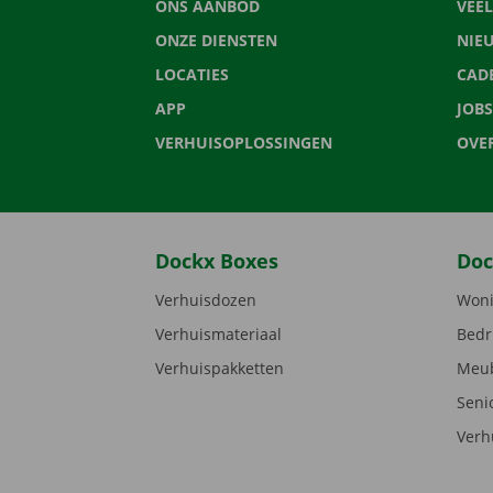
ONS AANBOD
VEE
ONZE DIENSTEN
NIE
LOCATIES
CAD
APP
JOBS
VERHUISOPLOSSINGEN
OVE
Dockx Boxes
Doc
Verhuisdozen
Woni
Verhuismateriaal
Bedr
Verhuispakketten
Meub
Seni
Verh