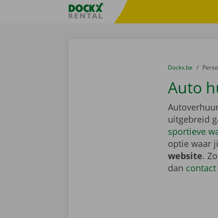
Ga naar inhoud
Taalselectie overslaan
Fratello DEMO
U bevindt zich hi
van
Dockx.be
naar
Pers
Auto h
Autoverhuur
uitgebreid 
sportieve w
optie waar j
website
. Z
dan
contact