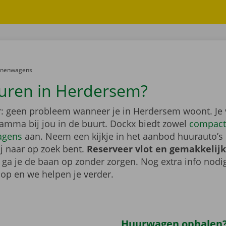
er:
onenwagens
uren in Herdersem?
: geen probleem wanneer je in Herdersem woont. Je 
gamma bij jou in de buurt. Dockx biedt zowel
compact
agens
aan. Neem een kijkje in het aanbod huurauto’s 
ij naar op zoek bent.
Reserveer vlot en gemakkelijk
o ga je de baan op zonder zorgen. Nog extra info nod
op en we helpen je verder.
Huurwagen ophalen?