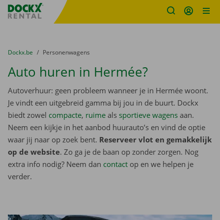
Fratello DEMO
Ga naar inhoud
Taalselectie overslaan
U bevindt zich hier:
van
Dockx.be
naar
Personenwagens
Auto huren in Hermée?
Autoverhuur: geen probleem wanneer je in Hermée woont.
Je vindt een uitgebreid gamma bij jou in de buurt. Dockx
biedt zowel
compacte
,
ruime
als
sportieve wagens
aan.
Neem een kijkje in het aanbod huurauto’s en vind de optie
waar jij naar op zoek bent.
Reserveer vlot en gemakkelijk
op de website
. Zo ga je de baan op zonder zorgen. Nog
extra info nodig? Neem dan
contact
op en we helpen je
verder.