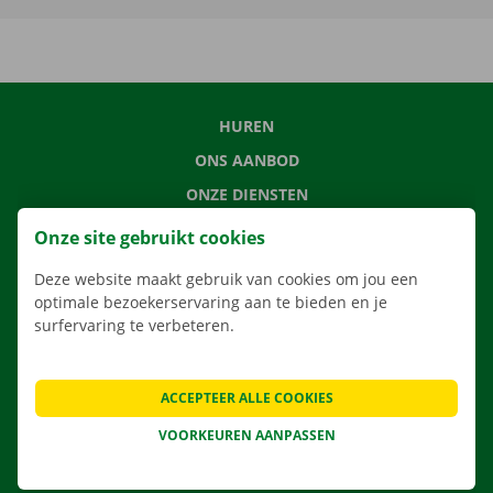
HUREN
ONS AANBOD
ONZE DIENSTEN
LOCATIES
Onze site gebruikt cookies
APP
Deze website maakt gebruik van cookies om jou een
VERHUISOPLOSSINGEN
optimale bezoekerservaring aan te bieden en je
surfervaring te verbeteren.
ACCEPTEER ALLE COOKIES
CONTACTEER ONS
VEELGESTELDE VRAGEN
VOORKEUREN AANPASSEN
NIEUWS