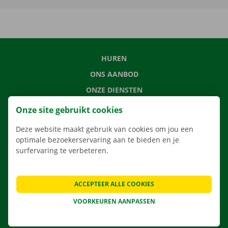
HUREN
ONS AANBOD
ONZE DIENSTEN
LOCATIES
Onze site gebruikt cookies
APP
Deze website maakt gebruik van cookies om jou een
VERHUISOPLOSSINGEN
optimale bezoekerservaring aan te bieden en je
surfervaring te verbeteren.
ACCEPTEER ALLE COOKIES
CONTACTEER ONS
VEELGESTELDE VRAGEN
VOORKEUREN AANPASSEN
NIEUWS