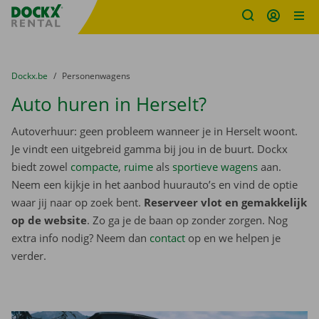
Fratello DEMO
Ga naar inhoud
Taalselectie overslaan
U bevindt zich hier:
van
Dockx.be
naar
Personenwagens
Auto huren in Herselt?
Autoverhuur: geen probleem wanneer je in Herselt woont.
Je vindt een uitgebreid gamma bij jou in de buurt. Dockx
biedt zowel
compacte
,
ruime
als
sportieve wagens
aan.
Neem een kijkje in het aanbod huurauto’s en vind de optie
waar jij naar op zoek bent.
Reserveer vlot en gemakkelijk
op de website
. Zo ga je de baan op zonder zorgen. Nog
extra info nodig? Neem dan
contact
op en we helpen je
verder.