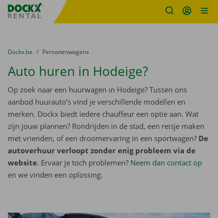
Fratello DEMO
Ga naar inhoud
Taalselectie overslaan
U bevindt zich hier:
van
Dockx.be
naar
Personenwagens
Auto huren in Hodeige?
Op zoek naar een huurwagen in Hodeige? Tussen ons
aanbod huurauto’s vind je verschillende modellen en
merken. Dockx biedt iedere chauffeur een optie aan. Wat
zijn jouw plannen? Rondrijden in de stad, een reisje maken
met vrienden, of een droomervaring in een sportwagen?
De
autoverhuur verloopt zonder enig probleem via de
website
. Ervaar je toch problemen?
Neem dan contact op
en we vinden een oplossing.