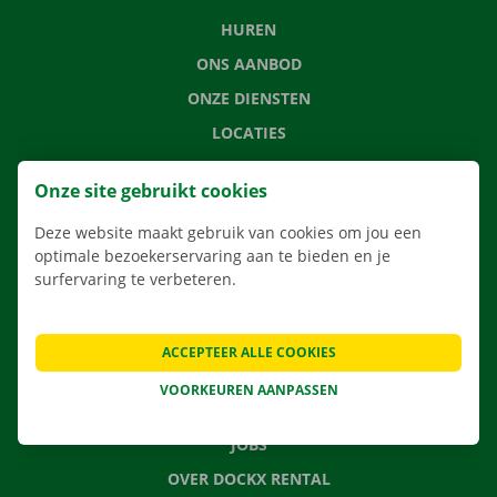
HUREN
ONS AANBOD
ONZE DIENSTEN
LOCATIES
APP
Onze site gebruikt cookies
VERHUISOPLOSSINGEN
Deze website maakt gebruik van cookies om jou een
optimale bezoekerservaring aan te bieden en je
surfervaring te verbeteren.
CONTACTEER ONS
VEELGESTELDE VRAGEN
ACCEPTEER ALLE COOKIES
NIEUWS
VOORKEUREN AANPASSEN
CADEAUBON
JOBS
OVER DOCKX RENTAL