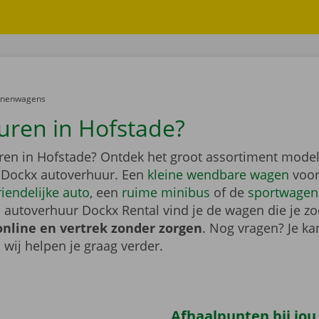
er:
onenwagens
uren in Hofstade?
ren in Hofstade? Ontdek het groot assortiment model
 Dockx autoverhuur. Een
kleine wendbare wagen
voor
riendelijke auto
, een
ruime minibus
of de
sportwagen
 autoverhuur Dockx Rental vind je de wagen die je zo
online en vertrek zonder zorgen
. Nog vragen? Je kan
, wij helpen je graag verder.
Afhaalpunten bij jou