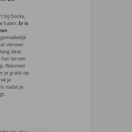
 bij Dockx,
te halen.
Er is
 van
 gemakkelijk
ar vervoer.
 Hang deze
 het terrein
op. Wanneer
r je gratis op
ek je
s nadat je
gt.