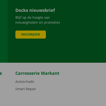
Dockx nieuwsbrief
Blijf op de hoogte van
nieuwigheden en promoties
INSCHRIJVEN
be
e
Carrosserie Markant
Autoschade
Smart Repair