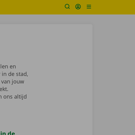
len en
 in de stad,
van jouw
ekt.
 ons altijd
 in de