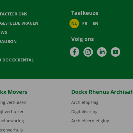
Taalkeuze
TACTEER ONS
LGESTELDE VRAGEN
NL
FR
EN
UWS
Volg ons
EAUBON
Facebook
Instagram
LinkedIn
YouTu
R DOCKX RENTAL
kx Movers
Dockx Rhenus Archisaf
ng verhuizen
Archiefopslag
ijf verhuizen
Digitalisering
elbewaring
Archiefvernietiging
orenverhuis