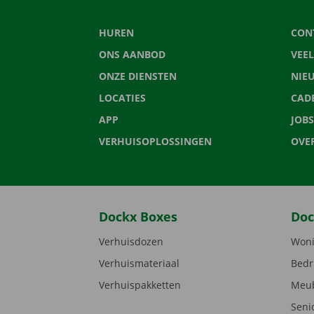
HUREN
CON
ONS AANBOD
VEE
ONZE DIENSTEN
NIE
LOCATIES
CAD
APP
JOBS
VERHUISOPLOSSINGEN
OVE
Dockx Boxes
Doc
Verhuisdozen
Woni
Verhuismateriaal
Bedr
Verhuispakketten
Meub
Seni