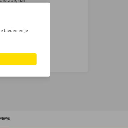
ofstade, dan
en
we op
men ook 24/7
e bieden en je