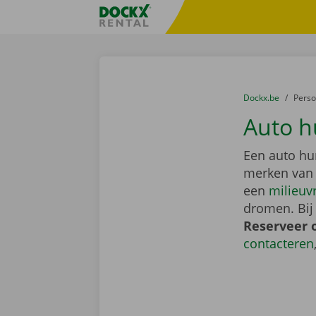
Ga naar inhoud
Taalselectie overslaan
Fratello DEMO
U bevindt zich hi
van
Dockx.be
naar
Pers
Auto h
Een auto hu
merken van
een
milieuv
dromen. Bij
Reserveer 
contacteren