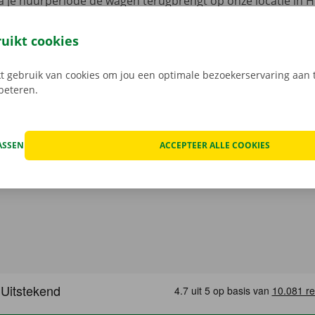
 je huurperiode de wagen terugbrengt op onze locatie in H
 verrassingen op je te wachten.
Transparante prijzen en e
 service dragen we hoog in het vaandel.
Daarom bekijken 
ruikt cookies
n de schade aan de auto. Je geniet bij technische proble
ping binnen heel Europa. Zo geraak je altijd veilig thuis.
 gebruik van cookies om jou een optimale bezoekerservaring aan t
rbeteren.
ASSEN
ACCEPTEER ALLE COOKIES