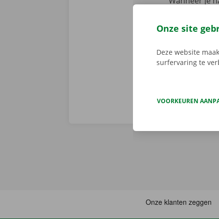
Wanneer je na
staan er geen
persoonlijke
Onze site geb
voorhand same
van pechverhel
Deze website maakt
surfervaring te ve
VOORKEUREN AANP