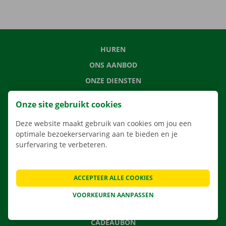
HUREN
ONS AANBOD
ONZE DIENSTEN
LOCATIES
Onze site gebruikt cookies
APP
Deze website maakt gebruik van cookies om jou een
VERHUISOPLOSSINGEN
optimale bezoekerservaring aan te bieden en je
surfervaring te verbeteren.
CONTACTEER ONS
ACCEPTEER ALLE COOKIES
VEELGESTELDE VRAGEN
VOORKEUREN AANPASSEN
NIEUWS
CADEAUBON