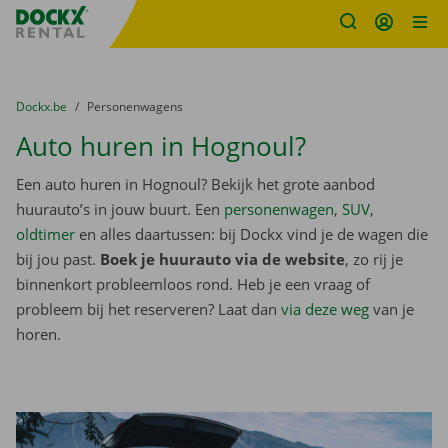
Fratello DEMO
Ga naar inhoud
Taalselectie overslaan
U bevindt zich hier:
van
Dockx.be
naar
Personenwagens
Auto huren in Hognoul?
Een auto huren in Hognoul? Bekijk het grote aanbod
huurauto’s in jouw buurt. Een
personenwagen
,
SUV
,
oldtimer
en alles daartussen: bij Dockx vind je de wagen die
bij jou past.
Boek je huurauto via de website
, zo rij je
binnenkort probleemloos rond. Heb je een vraag of
probleem bij het reserveren? Laat dan
via deze weg
van je
horen.