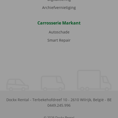
Archiefvernietiging
Carrosserie Markant
Autoschade
Smart Repair
Dockx Rental
-
Terbekehofdreef 10
-
2610
Wilrijk
,
België
-
BE
0449.245.996
© 2026 Dockx Rental